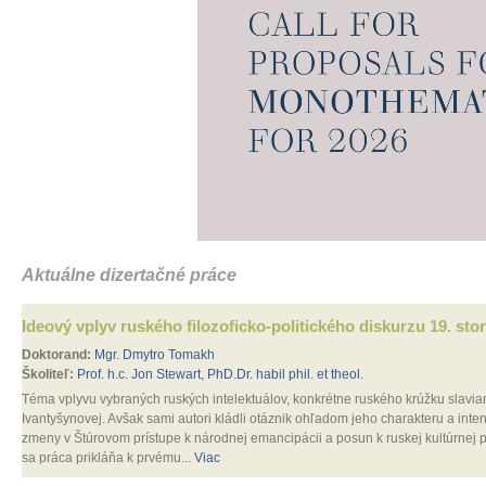
Aktuálne dizertačné práce
Ideový vplyv ruského filozoficko-politického diskurzu 19. sto
Doktorand:
Mgr. Dmytro Tomakh
Školiteľ:
Prof. h.c. Jon Stewart, PhD.Dr. habil phil. et theol.
Téma vplyvu vybraných ruských intelektuálov, konkrétne ruského krúžku slavian
Ivantyšynovej. Avšak sami autori kládli otáznik ohľadom jeho charakteru a inte
zmeny v Štúrovom prístupe k národnej emancipácii a posun k ruskej kultúrnej p
sa práca prikláňa k prvému...
Viac