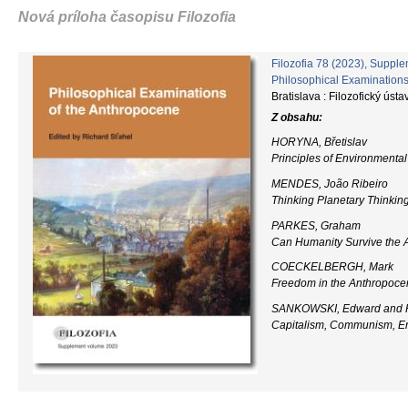
Nová príloha časopisu Filozofia
Filozofia 78 (2023), Suppl
Philosophical Examinations
Bratislava : Filozofický ústav
Z obsahu:
HORYNA, Břetislav
Principles of Environmental
MENDES, João Ribeiro
Thinking Planetary Thinkin
PARKES, Graham
Can Humanity Survive the
COECKELBERGH, Mark
Freedom in the Anthropocen
SANKOWSKI, Edward and H
Capitalism, Communism, En