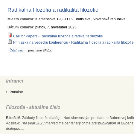
Radikálna filozofia a radikalita filozofie
Miesto konania:
Klemensova 19, 811 09 Bratislava, Slovenská republika
Dátum konania:
piatok, 7. november 2025
Call for Papers - Radikálna filozofia a radikalita filozofie
Prihláška na vedeckú konferenciu - Radikálna filozofia a radikalita filozofie
Čítať viac
o Radikálna filozofia a radikalita filozofie
prečítané 2451x
Intranet
Prihlásiť
Filozofia - aktuálne číslo
Bizoň, M.
Základy filozofie dialógu. Nad slovenským prekladom Buberovej knihy
Abstrakt
: The year 2023 marked the centenary of the first publication of Buber’s
dialogue....