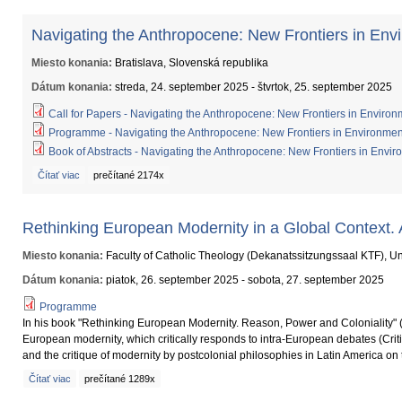
Navigating the Anthropocene: New Frontiers in Envi
Miesto konania:
Bratislava, Slovenská republika
Dátum konania:
streda, 24. september 2025
-
štvrtok, 25. september 2025
Call for Papers - Navigating the Anthropocene: New Frontiers in Environ
Programme - Navigating the Anthropocene: New Frontiers in Environment
Book of Abstracts - Navigating the Anthropocene: New Frontiers in Envir
Čítať viac
o Navigating the Anthropocene: New Frontiers in Environmental and Politic
prečítané 2174x
Rethinking European Modernity in a Global Context.
Miesto konania:
Faculty of Catholic Theology (Dekanatssitzungssaal KTF), Uni
Dátum konania:
piatok, 26. september 2025
-
sobota, 27. september 2025
Programme
In his book "Rethinking European Modernity. Reason, Power and Coloniality" (
European modernity, which critically responds to intra-European debates (Criti
and the critique of modernity by postcolonial philosophies in Latin America on
Čítať viac
o Rethinking European Modernity in a Global Context. A Conversation with 
prečítané 1289x