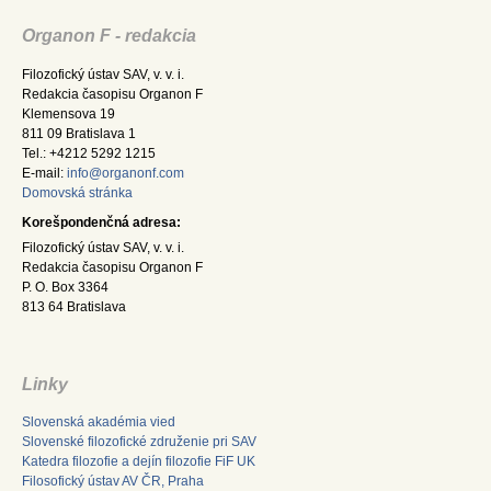
Organon F - redakcia
Filozofický ústav SAV, v. v. i.
Redakcia časopisu Organon F
Klemensova 19
811 09 Bratislava 1
Tel.: +4212 5292 1215
E-mail:
info@organonf.com
Domovská stránka
Korešpondenčná adresa:
Filozofický ústav SAV, v. v. i.
Redakcia časopisu Organon F
P. O. Box 3364
813 64 Bratislava
Linky
Slovenská akadémia vied
Slovenské filozofické združenie pri SAV
Katedra filozofie a dejín filozofie FiF UK
Filosofický ústav AV ČR, Praha