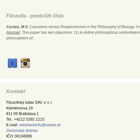
Filozofia - predošlé číslo
Cernea, M.V.
Causalism versus Propensionism in the Philosophy of Biology: A
Abstrakt
: This paper has two objectives: (1) to define philosophical underdete
philosophers of...
Kontakt
Filozofický ústav SAV, v. v. i.
Klemensova 19
811 09 Bratislava 1
Tel.: +4212 5292 1215
E-mail:
sekretariat.fiu@savba.sk
Domovská stránka
IČO: 00166995