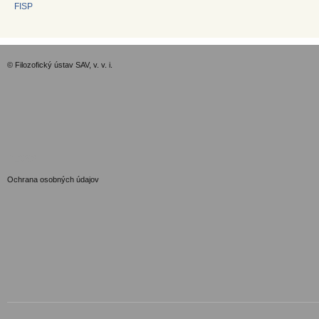
FISP
© Filozofický ústav SAV, v. v. i.
GDPR
Ochrana osobných údajov