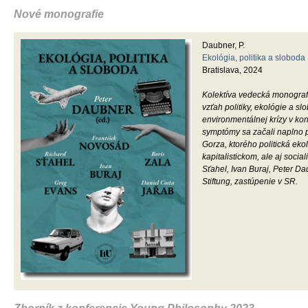
Nové monografie
Stewart, J., Dip, P.C.
Encounters with Nineteenth-Century 
Leiden - Boston, 2024
S postavami, ako Fichte, Schelling,
obdobím filozofického rozvoja. Toto o
rozvoj sociálnych vied na prelome dv
devätnásteho storočia v jej rôznych o
dvadsiateho a dvadsiateho prvého st