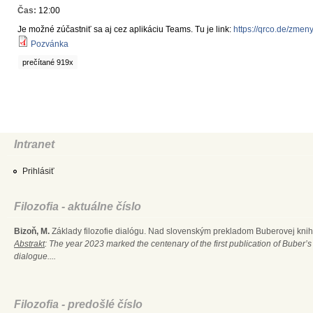
Čas:
12:00
Je možné zúčastniť sa aj cez aplikáciu Teams. Tu je link:
https://qrco.de/zmen
Pozvánka
prečítané 919x
Intranet
Prihlásiť
Filozofia - aktuálne číslo
Bizoň, M.
Základy filozofie dialógu. Nad slovenským prekladom Buberovej knihy
Abstrakt
: The year 2023 marked the centenary of the first publication of Buber’s
dialogue....
Filozofia - predošlé číslo