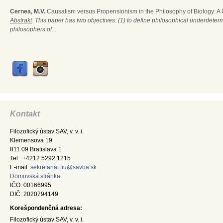
Cernea, M.V.
Causalism versus Propensionism in the Philosophy of Biology: A
Abstrakt
: This paper has two objectives: (1) to define philosophical underdete
philosophers of...
Kontakt
Filozofický ústav SAV, v. v. i.
Klemensova 19
811 09 Bratislava 1
Tel.: +4212 5292 1215
E-mail:
sekretariat.fiu@savba.sk
Domovská stránka
IČO: 00166995
DIČ: 2020794149
Korešpondenčná adresa:
Filozofický ústav SAV, v. v. i.