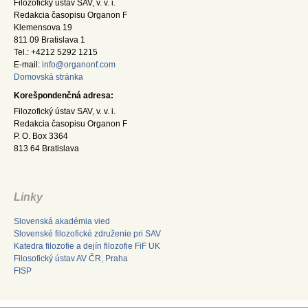
Filozofický ústav SAV, v. v. i.
Redakcia časopisu Organon F
Klemensova 19
811 09 Bratislava 1
Tel.: +4212 5292 1215
E-mail:
info@organonf.com
Domovská stránka
Korešpondenčná adresa:
Filozofický ústav SAV, v. v. i.
Redakcia časopisu Organon F
P. O. Box 3364
813 64 Bratislava
Linky
Slovenská akadémia vied
Slovenské filozofické združenie pri SAV
Katedra filozofie a dejín filozofie FiF UK
Filosofický ústav AV ČR, Praha
FISP