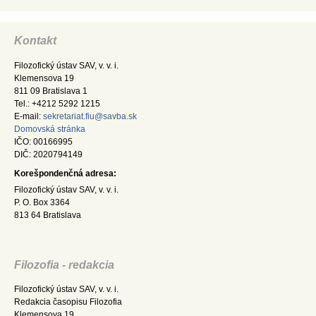
Kontakt
Filozofický ústav SAV, v. v. i.
Klemensova 19
811 09 Bratislava 1
Tel.: +4212 5292 1215
E-mail:
sekretariat.fiu@savba.sk
Domovská stránka
IČO: 00166995
DIČ: 2020794149
Korešpondenčná adresa:
Filozofický ústav SAV, v. v. i.
P. O. Box 3364
813 64 Bratislava
Filozofia - redakcia
Filozofický ústav SAV, v. v. i.
Redakcia časopisu Filozofia
Klemensova 19