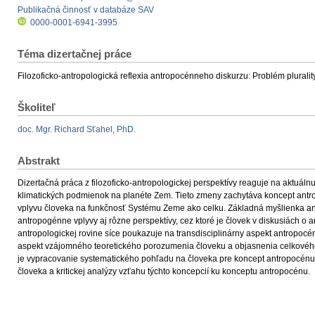
Publikačná činnosť v databáze SAV
0000-0001-6941-3995
Téma dizertačnej práce
Filozoficko-antropologická reflexia antropocénneho diskurzu: Problém plurali
Školiteľ
doc. Mgr. Richard Sťahel, PhD.
Abstrakt
Dizertačná práca z filozoficko-antropologickej perspektívy reaguje na aktuál
klimatických podmienok na planéte Zem. Tieto zmeny zachytáva koncept antrop
vplyvu človeka na funkčnosť Systému Zeme ako celku. Základná myšlienka an
antropogénne vplyvy aj rôzne perspektívy, cez ktoré je človek v diskusiách o
antropologickej rovine síce poukazuje na transdisciplinárny aspekt antropocé
aspekt vzájomného teoretického porozumenia človeku a objasnenia celkového
je vypracovanie systematického pohľadu na človeka pre koncept antropocén
človeka a kritickej analýzy vzťahu týchto koncepcií ku konceptu antropocénu.