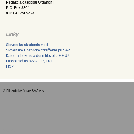
Redakcia časopisu Organon F
P. O. Box 3364
813 64 Bratislava
Linky
Slovenská akadémia vied
Slovenské filozofické združenie pri SAV
Katedra filozofie a dejín filozofie FiF UK
Filosofický ústav AV ČR, Praha
FISP
© Filozofický ústav SAV, v. v. i.
GDPR