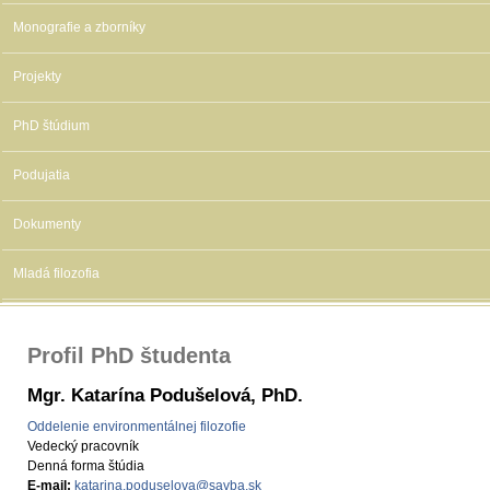
Monografie a zborníky
Projekty
PhD štúdium
Podujatia
Dokumenty
Mladá filozofia
Profil PhD študenta
Mgr. Katarína Podušelová, PhD.
Oddelenie environmentálnej filozofie
Vedecký pracovník
Denná forma štúdia
E-mail:
katarina.poduselova@savba.sk