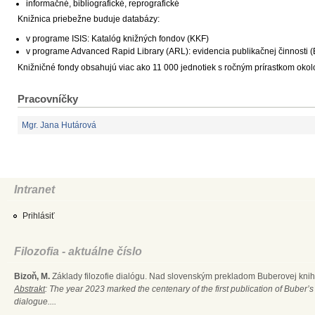
informačné, bibliografické, reprografické
Knižnica priebežne buduje databázy:
v programe ISIS: Katalóg knižných fondov (KKF)
v programe Advanced Rapid Library (ARL): evidencia publikačnej činnosti 
Knižničné fondy obsahujú viac ako 11 000 jednotiek s ročným prírastkom okolo 2
Pracovníčky
Mgr. Jana Hutárová
Intranet
Prihlásiť
Filozofia - aktuálne číslo
Bizoň, M.
Základy filozofie dialógu. Nad slovenským prekladom Buberovej knihy
Abstrakt
: The year 2023 marked the centenary of the first publication of Buber’s
dialogue....