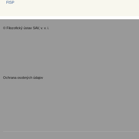
FISP
© Filozofický ústav SAV, v. v. i.
GDPR
Ochrana osobných údajov