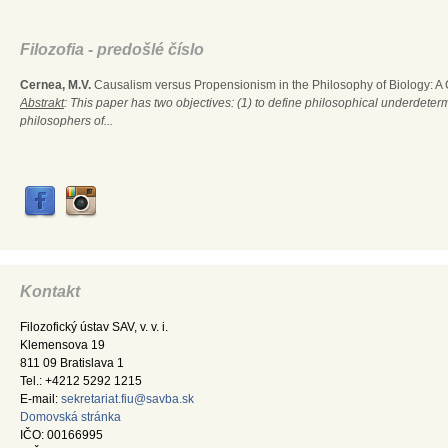
Filozofia - predošlé číslo
Cernea, M.V.
Causalism versus Propensionism in the Philosophy of Biology: A
Abstrakt
: This paper has two objectives: (1) to define philosophical underdete
philosophers of...
Kontakt
Filozofický ústav SAV, v. v. i.
Klemensova 19
811 09 Bratislava 1
Tel.: +4212 5292 1215
E-mail:
sekretariat.fiu@savba.sk
Domovská stránka
IČO: 00166995