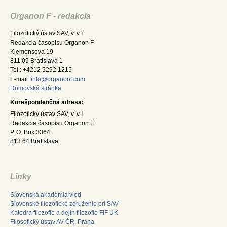
Organon F - redakcia
Filozofický ústav SAV, v. v. i.
Redakcia časopisu Organon F
Klemensova 19
811 09 Bratislava 1
Tel.: +4212 5292 1215
E-mail:
info@organonf.com
Domovská stránka
Korešpondenčná adresa:
Filozofický ústav SAV, v. v. i.
Redakcia časopisu Organon F
P. O. Box 3364
813 64 Bratislava
Linky
Slovenská akadémia vied
Slovenské filozofické združenie pri SAV
Katedra filozofie a dejín filozofie FiF UK
Filosofický ústav AV ČR, Praha