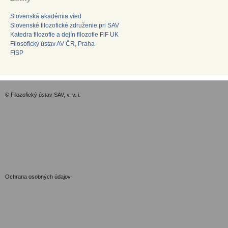
Slovenská akadémia vied
Slovenské filozofické združenie pri SAV
Katedra filozofie a dejín filozofie FiF UK
Filosofický ústav AV ČR, Praha
FISP
© Filozofický ústav SAV, v. v. i.
GDPR
Ochrana osobných údajov