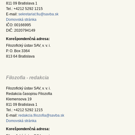
811 09 Bratislava 1
Tel.: +4212 5292 1215
E-mail:
sekretariat.fiu@savba.sk
Domovská stránka
IČO: 00166995
DIČ: 2020794149
Korešpondenčná adresa:
Filozofický ústav SAV, v. v. i.
P. O. Box 3364
813 64 Bratislava
Filozofia - redakcia
Filozofický ústav SAV, v. v. i.
Redakcia časopisu Filozofia
Klemensova 19
811 09 Bratislava 1
Tel.: +4212 5292 1215
E-mail:
redakcia.filozofia@savba.sk
Domovská stránka
Korešpondenčná adresa: