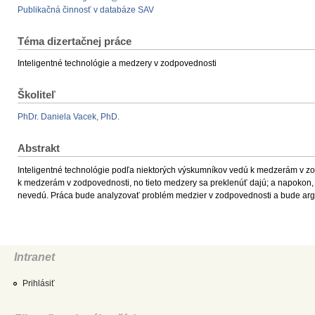
Publikačná činnosť v databáze SAV
Téma dizertačnej práce
Inteligentné technológie a medzery v zodpovednosti
Školiteľ
PhDr. Daniela Vacek, PhD.
Abstrakt
Inteligentné technológie podľa niektorých výskumníkov vedú k medzerám v zod
k medzerám v zodpovednosti, no tieto medzery sa preklenúť dajú; a napokon
nevedú. Práca bude analyzovať problém medzier v zodpovednosti a bude argum
Intranet
Prihlásiť