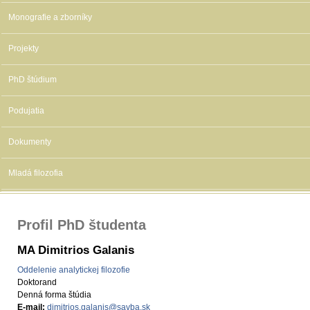
Monografie a zborníky
Projekty
PhD štúdium
Podujatia
Dokumenty
Mladá filozofia
Profil PhD študenta
MA Dimitrios Galanis
Oddelenie analytickej filozofie
Doktorand
Denná forma štúdia
E-mail:
dimitrios.galanis@savba.sk