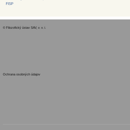
FISP
© Filozofický ústav SAV, v. v. i.
GDPR
Ochrana osobných údajov