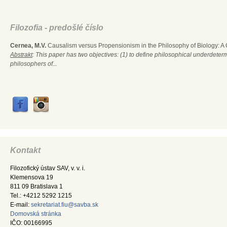
Filozofia - predošlé číslo
Cernea, M.V.
Causalism versus Propensionism in the Philosophy of Biology: A
Abstrakt
: This paper has two objectives: (1) to define philosophical underdete
philosophers of...
Kontakt
Filozofický ústav SAV, v. v. i.
Klemensova 19
811 09 Bratislava 1
Tel.: +4212 5292 1215
E-mail:
sekretariat.fiu@savba.sk
Domovská stránka
IČO: 00166995