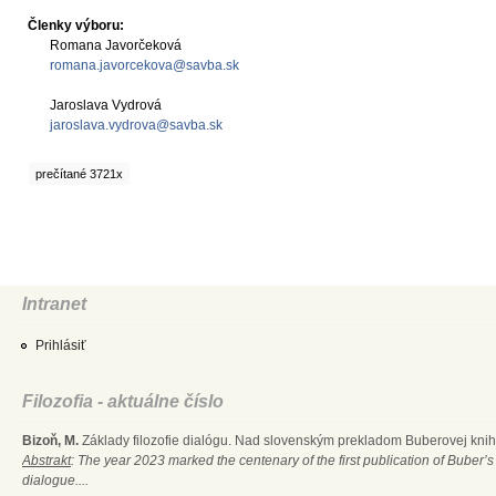
Členky výboru:
Romana Javorčeková
romana.javorcekova@savba.sk
Jaroslava Vydrová
jaroslava.vydrova@savba.sk
prečítané 3721x
Intranet
Prihlásiť
Filozofia - aktuálne číslo
Bizoň, M.
Základy filozofie dialógu. Nad slovenským prekladom Buberovej knihy
Abstrakt
: The year 2023 marked the centenary of the first publication of Buber’s
dialogue....