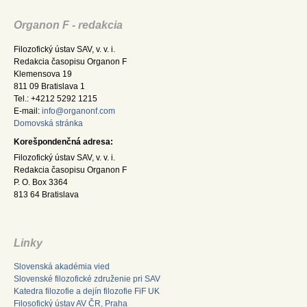
Organon F - redakcia
Filozofický ústav SAV, v. v. i.
Redakcia časopisu Organon F
Klemensova 19
811 09 Bratislava 1
Tel.: +4212 5292 1215
E-mail:
info@organonf.com
Domovská stránka
Korešpondenčná adresa:
Filozofický ústav SAV, v. v. i.
Redakcia časopisu Organon F
P. O. Box 3364
813 64 Bratislava
Linky
Slovenská akadémia vied
Slovenské filozofické združenie pri SAV
Katedra filozofie a dejín filozofie FiF UK
Filosofický ústav AV ČR, Praha