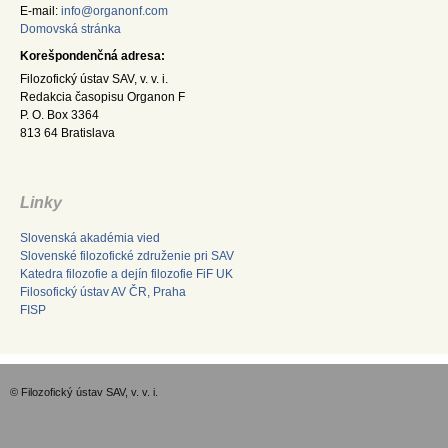
E-mail:
info@organonf.com
Domovská stránka
Korešpondenčná adresa:
Filozofický ústav SAV, v. v. i.
Redakcia časopisu Organon F
P. O. Box 3364
813 64 Bratislava
Linky
Slovenská akadémia vied
Slovenské filozofické združenie pri SAV
Katedra filozofie a dejín filozofie FiF UK
Filosofický ústav AV ČR, Praha
FISP
© Filozofický ústav SAV, v. v. i.