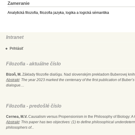
Zameranie
Analytická filozofia, filozofia jazyka, logika a logická sémantika
Intranet
Prihlásiť
Filozofia - aktuálne číslo
Bizoň, M.
Základy filozofie dialógu. Nad slovenským prekladom Buberovej knihy
Abstrakt
: The year 2023 marked the centenary of the first publication of Buber’s
dialogue....
Filozofia - predošlé číslo
Cernea, M.V.
Causalism versus Propensionism in the Philosophy of Biology: A
Abstrakt
: This paper has two objectives: (1) to define philosophical underdete
philosophers of...