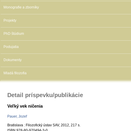
Monografie a zborníky
Projekty
PhD štúdium
Podujatia
Dokumenty
Mladá filozofia
Detail príspevku/publikácie
Veľký vek ničenia
Pauer, Jozef
Bratislava : Filozofický ústav SAV, 2012, 217 s.
ISBN 978-80-970494-3-0