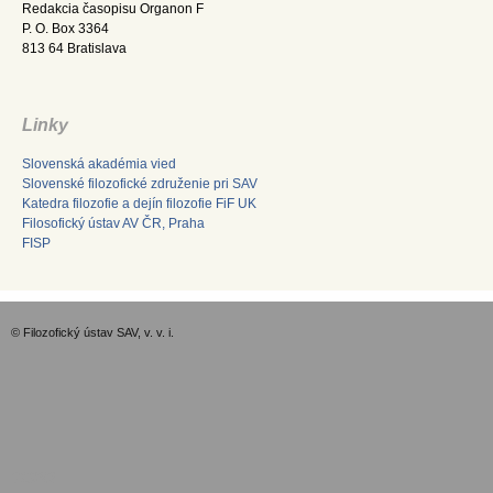
Redakcia časopisu Organon F
P. O. Box 3364
813 64 Bratislava
Linky
Slovenská akadémia vied
Slovenské filozofické združenie pri SAV
Katedra filozofie a dejín filozofie FiF UK
Filosofický ústav AV ČR, Praha
FISP
© Filozofický ústav SAV, v. v. i.
GDPR