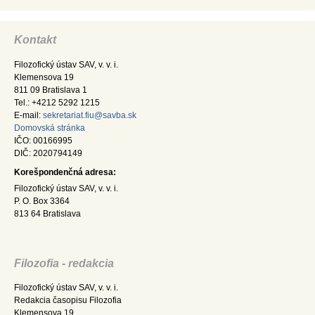
Kontakt
Filozofický ústav SAV, v. v. i.
Klemensova 19
811 09 Bratislava 1
Tel.: +4212 5292 1215
E-mail:
sekretariat.fiu@savba.sk
Domovská stránka
IČO: 00166995
DIČ: 2020794149
Korešpondenčná adresa:
Filozofický ústav SAV, v. v. i.
P. O. Box 3364
813 64 Bratislava
Filozofia - redakcia
Filozofický ústav SAV, v. v. i.
Redakcia časopisu Filozofia
Klemensova 19