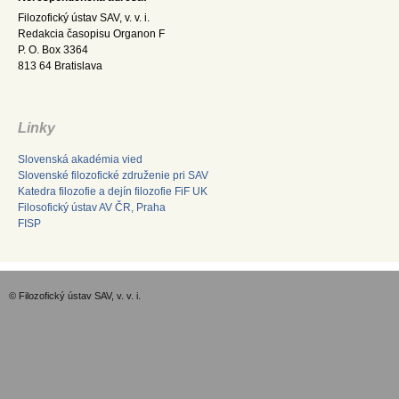
Filozofický ústav SAV, v. v. i.
Redakcia časopisu Organon F
P. O. Box 3364
813 64 Bratislava
Linky
Slovenská akadémia vied
Slovenské filozofické združenie pri SAV
Katedra filozofie a dejín filozofie FiF UK
Filosofický ústav AV ČR, Praha
FISP
© Filozofický ústav SAV, v. v. i.