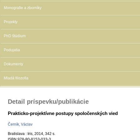
Monografie a zborníky
Projekty
PhD štúdium
Podujatia
Dokumenty
Mladá filozofia
Detail príspevku/publikácie
Prakticko-projektívne postupy spoločenských vied
Černík, Václav
Bratislava : Iris, 2014, 342 s.
ISBN 978-80-8153-033-3