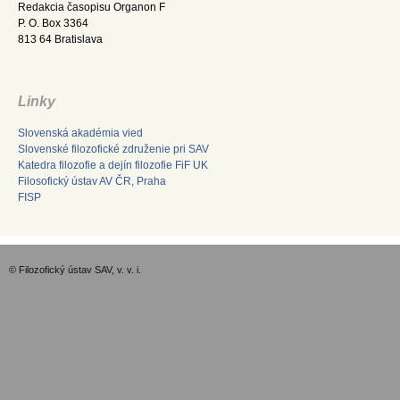
Redakcia časopisu Organon F
P. O. Box 3364
813 64 Bratislava
Linky
Slovenská akadémia vied
Slovenské filozofické združenie pri SAV
Katedra filozofie a dejín filozofie FiF UK
Filosofický ústav AV ČR, Praha
FISP
© Filozofický ústav SAV, v. v. i.
GDPR