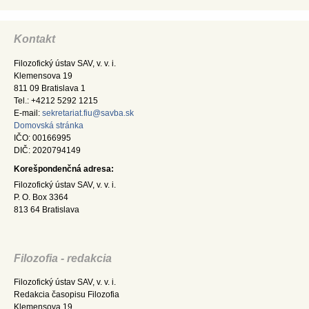
Kontakt
Filozofický ústav SAV, v. v. i.
Klemensova 19
811 09 Bratislava 1
Tel.: +4212 5292 1215
E-mail:
sekretariat.fiu@savba.sk
Domovská stránka
IČO: 00166995
DIČ: 2020794149
Korešpondenčná adresa:
Filozofický ústav SAV, v. v. i.
P. O. Box 3364
813 64 Bratislava
Filozofia - redakcia
Filozofický ústav SAV, v. v. i.
Redakcia časopisu Filozofia
Klemensova 19