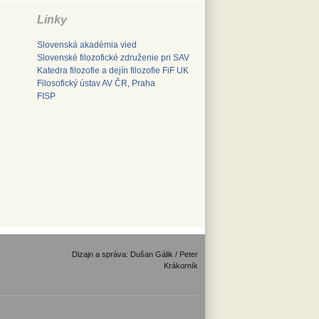
Linky
Slovenská akadémia vied
Slovenské filozofické združenie pri SAV
Katedra filozofie a dejín filozofie FiF UK
Filosofický ústav AV ČR, Praha
FISP
Dizajn a správa: Dušan Gálik / Peter
Krákorník