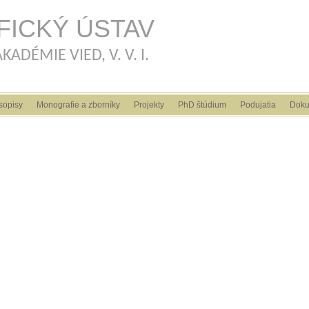
Skočiť na hlavný obsah
FICKÝ ÚSTAV
ADÉMIE VIED, V. V. I.
sopisy
Monografie a zborníky
Projekty
PhD štúdium
Podujatia
Doku