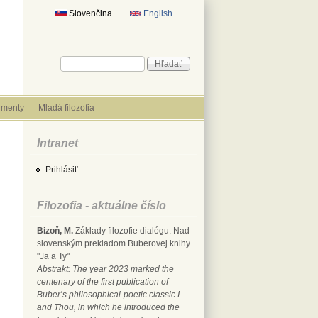
Slovenčina
English
Vyhľadávanie
Hľadať
menty
Mladá filozofia
Intranet
Prihlásiť
Filozofia - aktuálne číslo
Bizoň, M.
Základy filozofie dialógu. Nad
slovenským prekladom Buberovej knihy
"Ja a Ty"
Abstrakt
: The year 2023 marked the
centenary of the first publication of
Buber’s philosophical-poetic classic I
and Thou, in which he introduced the