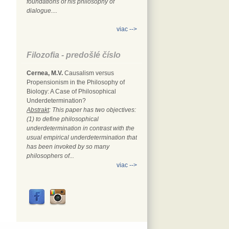
foundations of his philosophy of
dialogue....
viac -->
Filozofia - predošlé číslo
Cernea, M.V.
Causalism versus
Propensionism in the Philosophy of
Biology: A Case of Philosophical
Underdetermination?
Abstrakt
: This paper has two objectives:
(1) to define philosophical
underdetermination in contrast with the
usual empirical underdetermination that
has been invoked by so many
philosophers of...
viac -->