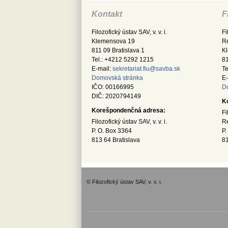
Kontakt
F
Filozofický ústav SAV, v. v. i.
Fi
Klemensova 19
Re
811 09 Bratislava 1
K
Tel.: +4212 5292 1215
81
E-mail:
sekretariat.fiu@savba.sk
Te
Domovská stránka
E-
IČO: 00166995
D
DIČ: 2020794149
K
Korešpondenčná adresa:
Fi
Filozofický ústav SAV, v. v. i.
Re
P. O. Box 3364
P.
813 64 Bratislava
81
© Filozofický ústav SAV, v. v. i.