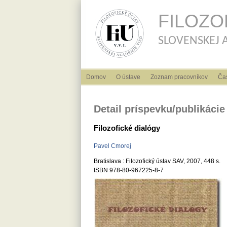
FILOZO
SLOVENSKEJ AK
Hlavné menu
Domov
O ústave
Zoznam pracovníkov
Ča
Detail príspevku/publikácie
Filozofické dialógy
Pavel Cmorej
Bratislava : Filozofický ústav SAV, 2007, 448 s.
ISBN 978-80-967225-8-7