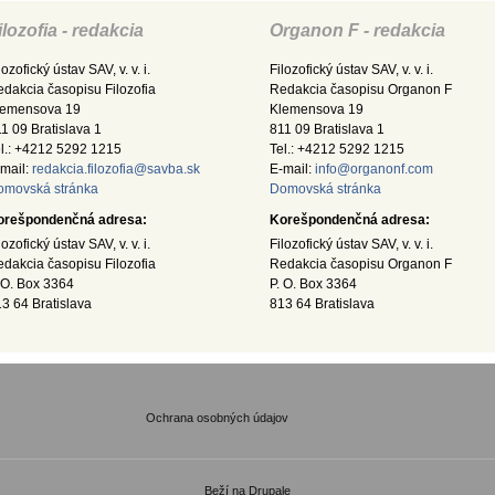
ilozofia - redakcia
Organon F - redakcia
lozofický ústav SAV, v. v. i.
Filozofický ústav SAV, v. v. i.
dakcia časopisu Filozofia
Redakcia časopisu Organon F
lemensova 19
Klemensova 19
1 09 Bratislava 1
811 09 Bratislava 1
l.: +4212 5292 1215
Tel.: +4212 5292 1215
mail:
redakcia.filozofia@savba.sk
E-mail:
info@organonf.com
omovská stránka
Domovská stránka
orešpondenčná adresa:
Korešpondenčná adresa:
lozofický ústav SAV, v. v. i.
Filozofický ústav SAV, v. v. i.
dakcia časopisu Filozofia
Redakcia časopisu Organon F
 O. Box 3364
P. O. Box 3364
3 64 Bratislava
813 64 Bratislava
GDPR
Ochrana osobných údajov
Beží na
Drupale