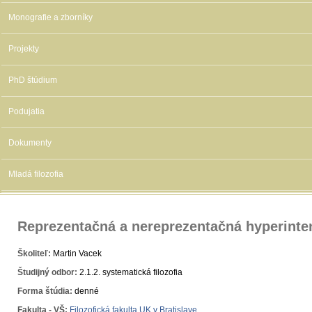
Monografie a zborníky
Projekty
PhD štúdium
Podujatia
Dokumenty
Mladá filozofia
Reprezentačná a nereprezentačná hyperinten
Školiteľ:
Martin Vacek
Študijný odbor:
2.1.2. systematická filozofia
Forma štúdia:
denné
Fakulta - VŠ:
Filozofická fakulta UK v Bratislave