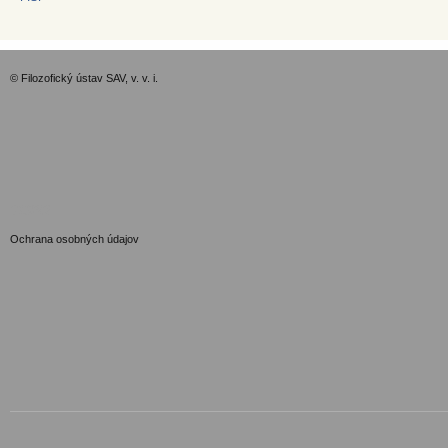
© Filozofický ústav SAV, v. v. i.
GDPR
Ochrana osobných údajov