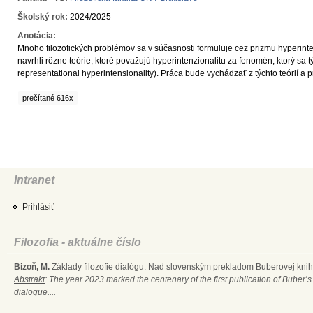
Školský rok:
2024/2025
Anotácia:
Mnoho filozofických problémov sa v súčasnosti formuluje cez prizmu hyperinten
navrhli rôzne teórie, ktoré považujú hyperintenzionalitu za fenomén, ktorý sa t
representational hyperintensionality). Práca bude vychádzať z týchto teórií a p
prečítané 616x
Intranet
Prihlásiť
Filozofia - aktuálne číslo
Bizoň, M.
Základy filozofie dialógu. Nad slovenským prekladom Buberovej knihy
Abstrakt
: The year 2023 marked the centenary of the first publication of Buber’s
dialogue....