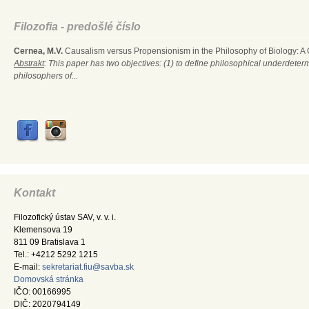
Filozofia - predošlé číslo
Cernea, M.V.
Causalism versus Propensionism in the Philosophy of Biology: A
Abstrakt
: This paper has two objectives: (1) to define philosophical underdete
philosophers of...
Kontakt
Filozofický ústav SAV, v. v. i.
Klemensova 19
811 09 Bratislava 1
Tel.: +4212 5292 1215
E-mail:
sekretariat.fiu@savba.sk
Domovská stránka
IČO: 00166995
DIČ: 2020794149