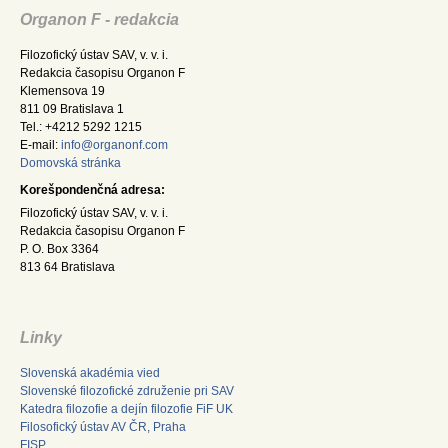
Organon F - redakcia
Filozofický ústav SAV, v. v. i.
Redakcia časopisu Organon F
Klemensova 19
811 09 Bratislava 1
Tel.: +4212 5292 1215
E-mail:
info@organonf.com
Domovská stránka
Korešpondenčná adresa:
Filozofický ústav SAV, v. v. i.
Redakcia časopisu Organon F
P. O. Box 3364
813 64 Bratislava
Linky
Slovenská akadémia vied
Slovenské filozofické združenie pri SAV
Katedra filozofie a dejín filozofie FiF UK
Filosofický ústav AV ČR, Praha
FISP