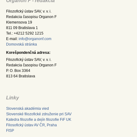
Organon F - redakcia
Filozofický ústav SAV, v. v. i.
Redakcia časopisu Organon F
Klemensova 19
811 09 Bratislava 1
Tel.: +4212 5292 1215
E-mail:
info@organonf.com
Domovská stránka
Korešpondenčná adresa:
Filozofický ústav SAV, v. v. i.
Redakcia časopisu Organon F
P. O. Box 3364
813 64 Bratislava
Linky
Slovenská akadémia vied
Slovenské filozofické združenie pri SAV
Katedra filozofie a dejín filozofie FiF UK
Filosofický ústav AV ČR, Praha
FISP