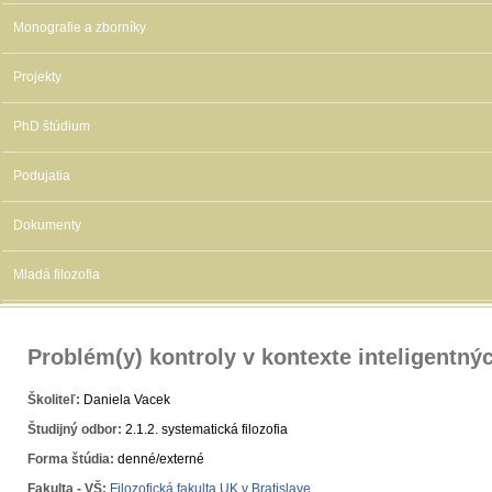
Monografie a zborníky
Projekty
PhD štúdium
Podujatia
Dokumenty
Mladá filozofia
Problém(y) kontroly v kontexte inteligentný
Školiteľ:
Daniela Vacek
Študijný odbor:
2.1.2. systematická filozofia
Forma štúdia:
denné/externé
Fakulta - VŠ:
Filozofická fakulta UK v Bratislave