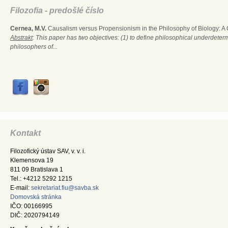
Filozofia - predošlé číslo
Cernea, M.V.
Causalism versus Propensionism in the Philosophy of Biology: A
Abstrakt
: This paper has two objectives: (1) to define philosophical underdete
philosophers of...
Kontakt
Filozofický ústav SAV, v. v. i.
Klemensova 19
811 09 Bratislava 1
Tel.: +4212 5292 1215
E-mail:
sekretariat.fiu@savba.sk
Domovská stránka
IČO: 00166995
DIČ: 2020794149