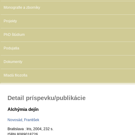
Monografie a zborníky
Projekty
PhD štúdium
Podujatia
Dokumenty
Mladá filozofia
Detail príspevku/publikácie
Alchýmia dejín
Novosád, František
Bratislava : Iris, 2004, 232 s.
ISBN 8089018726