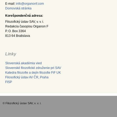
E-mail:
info@organonf.com
Domovská stránka
Korešpondenčná adresa:
Filozofický ústav SAV, v. v. i.
Redakcia časopisu Organon F
P. O. Box 3364
813 64 Bratislava
Linky
Slovenská akadémia vied
Slovenské filozofické združenie pri SAV
Katedra filozofie a dejín filozofie FiF UK
Filosofický ústav AV ČR, Praha
FISP
© Filozofický ústav SAV, v. v. i.