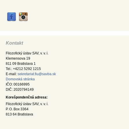
Kontakt
Filozofický ústav SAV, v. v. i.
Klemensova 19
811 09 Bratislava 1
Tel.: +4212 5292 1215
E-mail:
sekretariat.fiu@savba.sk
Domovská stránka
IČO: 00166995
DIČ: 2020794149
Korešpondenčná adresa:
Filozofický ústav SAV, v. v. i.
P. O. Box 3364
813 64 Bratislava