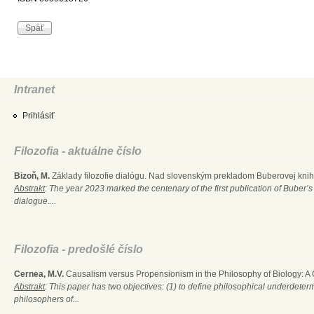
Intranet
Prihlásiť
Filozofia - aktuálne číslo
Bizoň, M.
Základy filozofie dialógu. Nad slovenským prekladom Buberovej knihy
Abstrakt
: The year 2023 marked the centenary of the first publication of Buber’s
dialogue....
Filozofia - predošlé číslo
Cernea, M.V.
Causalism versus Propensionism in the Philosophy of Biology: A
Abstrakt
: This paper has two objectives: (1) to define philosophical underdete
philosophers of...