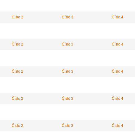
Číslo 2
Číslo 3
Číslo 4
Číslo 2
Číslo 3
Číslo 4
Číslo 2
Číslo 3
Číslo 4
Číslo 2
Číslo 3
Číslo 4
Číslo 2
Číslo 3
Číslo 4