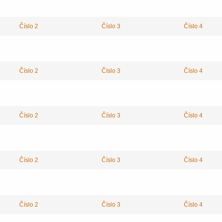
Číslo 2
Číslo 3
Číslo 4
Číslo 2
Číslo 3
Číslo 4
Číslo 2
Číslo 3
Číslo 4
Číslo 2
Číslo 3
Číslo 4
Číslo 2
Číslo 3
Číslo 4