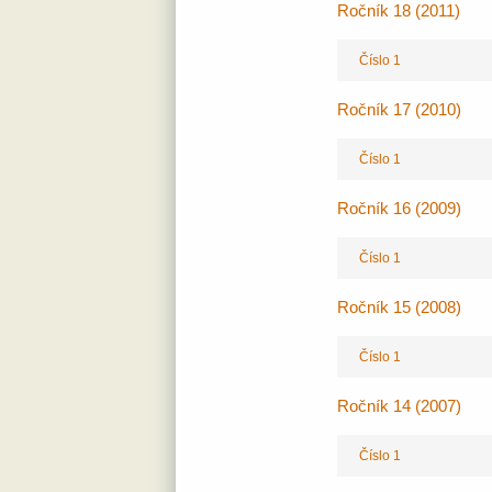
Ročník 18 (2011)
Číslo 1
Ročník 17 (2010)
Číslo 1
Ročník 16 (2009)
Číslo 1
Ročník 15 (2008)
Číslo 1
Ročník 14 (2007)
Číslo 1