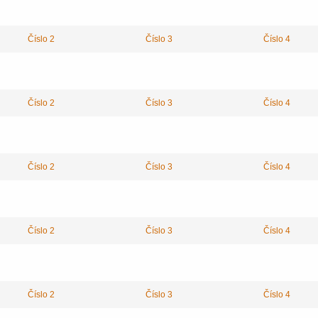
Číslo 2
Číslo 3
Číslo 4
Číslo 2
Číslo 3
Číslo 4
Číslo 2
Číslo 3
Číslo 4
Číslo 2
Číslo 3
Číslo 4
Číslo 2
Číslo 3
Číslo 4