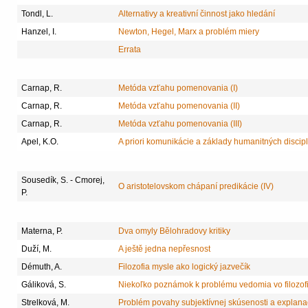
Tondl, L.
Alternativy a kreativní činnost jako hledání
Hanzel, I.
Newton, Hegel, Marx a problém miery
Errata
Carnap, R.
Metóda vzťahu pomenovania (I)
Carnap, R.
Metóda vzťahu pomenovania (II)
Carnap, R.
Metóda vzťahu pomenovania (III)
Apel, K.O.
A priori komunikácie a základy humanitných discipl
Sousedík, S. - Cmorej,
O aristotelovskom chápaní predikácie (IV)
P.
Materna, P.
Dva omyly Bělohradovy kritiky
Duží, M.
A ještě jedna nepřesnost
Démuth, A.
Filozofia mysle ako logický jazvečík
Gáliková, S.
Niekoľko poznámok k problému vedomia vo filozofi
Strelková, M.
Problém povahy subjektívnej skúsenosti a explanač