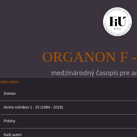
Skočiť na hlavný obsah
ORGANON F -
medzinárodný časopis pre ana
Main menu
Main menu
Domov
Archív ročníkov 1 - 25 (1994 - 2018)
Prílohy
Naši autori