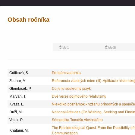
Obsah ročníka
[
Číslo 1
]
[
Číslo 2
]
Gáliková, S.
Problém vedomia
Zouhar, M.
Referencia vlastných mien (III): Aplikácie historickej
Glombíček, P.
Co je to soukromý jazyk
Marvan, T.
Dvě verze pojmového relativizmu
Kvasz, L.
Niekoľko poznámok k vzťahu prírodných a spoloče
Duží, M.
Notional Attitudes (On Wishing, Seeking and Findi
Volek, P.
Sémantika Tomáša Akvinského
The Epistemological Quest: From the Possibility of E
Khatami, M.
Communication