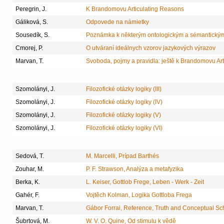
Peregrin, J.
K Brandomovu Articulating Reasons
Gáliková, S.
Odpovede na námietky
Sousedík, S.
Poznámka k některým ontologickým a sémantický
Cmorej, P.
O utváraní ideálnych vzorov jazykových výrazov
Marvan, T.
Svoboda, pojmy a pravidla: ještě k Brandomovu Ar
Szomolányi, J.
Filozofické otázky logiky (III)
Szomolányi, J.
Filozofické otázky logiky (IV)
Szomolányi, J.
Filozofické otázky logiky (V)
Szomolányi, J.
Filozofické otázky logiky (VI)
Sedová, T.
M. Marcelli, Prípad Barthés
Zouhar, M.
P. F. Strawson, Analýza a metafyzika
Berka, K.
L. Keiser, Gottlob Frege, Leben - Werk - Zeit
Gahér, F.
Vojtěch Kolman, Logika Gottloba Frega
Marvan, T.
Gábor Forrai, Reference, Truth and Conceptual Sc
Šubrtová, M.
W. V. O. Quine, Od stimulu k vědě