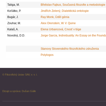
Taliga, M.
Břetislav Fajkus, Současná filozofie a metodologie
Koťátko, P.
Jindřich Zelený, Dialektická ontologie
Bugár, J.
Ray Monk, Úděl génia
Zouhar, M.
Alex Orenstein, W. V. Quine
Kalaš, A.
Elena Urbancová, Cnosť v tóge
Novotný, D.D.
Jorge Garcia, Individuality: An Essay on the Found
Stanovy Slovenského filozofického združenia
Polylogos
© Filozofický ústav SAV, v. v. i.
Dizajn a správa:
Dušan Gálik