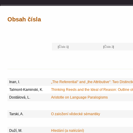
Obsah čísla
[
Číslo 1
]
[
Číslo 2
]
Inan, I.
„The Referential“ and „the Attributive“: Two Distinct
Talmont-Kaminski, K.
Thinking Reeds and the Ideal of Reason: Outline o
Dostálová, L.
Aristotle on Language Paralogisms
Tarski, A.
O založení vědecké sémantiky
Duží, M.
Hledání (a nalézání)