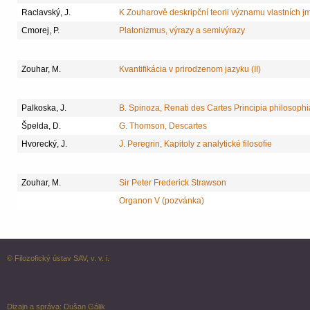
Raclavský, J.
K Zouharově deskripční teorii významu vlastních j
Cmorej, P.
Platonizmus, výrazy a semivýrazy
Zouhar, M.
Kvantifikácia v prirodzenom jazyku (II)
Palkoska, J.
B. Spinoza, Renati des Cartes Principia philosop
Špelda, D.
G. Thomson, Descartes
Hvorecký, J.
J. Peregrin, Kapitoly z analytické filosofie
Zouhar, M.
Sir Peter Frederick Strawson
Organon V (pozvánka)
© Filozofický ústav SAV, v. v. i.
Dizajn a správa:
Dušan Gálik