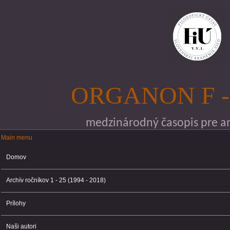
Skočiť na hlavný obsah
ORGANON F -
medzinárodný časopis pre ana
Main menu
Main menu
Domov
Archív ročníkov 1 - 25 (1994 - 2018)
Prílohy
Naši autori