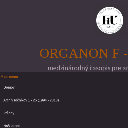
Skočiť na hlavný obsah
ORGANON F -
medzinárodný časopis pre ana
Main menu
Main menu
Domov
Archív ročníkov 1 - 25 (1994 - 2018)
Prílohy
Naši autori