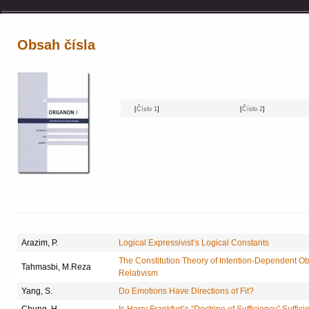
Obsah čísla
[
Číslo 1
]
[
Číslo 2
]
Arazim, P.
Logical Expressivist’s Logical Constants
The Constitution Theory of Intention-Dependent Ob
Tahmasbi, M.Reza
Relativism
Yang, S.
Do Emotions Have Directions of Fit?
Chung, H.
Is Harry Frankfurt’s “Doctrine of Sufficiency” Suffici