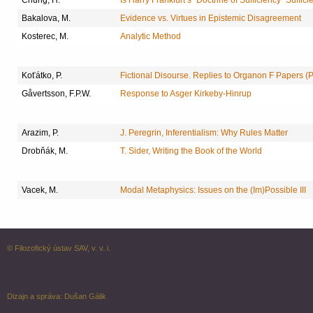
Bakalova, M.
Evidence vs. Virtues in Epistemic Disagreement
Kosterec, M.
Analytic Method
Koťátko, P.
Fictional Disourse. Replies to Organon F Papers (Pa
Gåvertsson, F.P.W.
Response to Asger Kirkeby-Hinrup
Arazim, P.
J. Peregrin, Inferentialism: Why Rules Matter
Drobňák, M.
T. Sider, Writing the Book of the World
Vacek, M.
Modal Metaphysics: Issues on the (Im)Possible III
© Filozofický ústav SAV, v. v. i.
Dizajn a správa:
Dušan Gálik