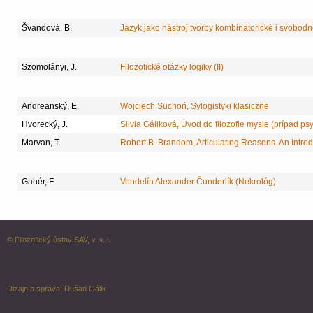
Švandová, B.
Jazyk jako nástroj tvorby kombinatorické i svobod
Szomolányi, J.
Filozofické otázky logiky (II)
Andreanský, E.
Wojciech Suchoń, Sylogistyki klasiczne
Hvorecký, J.
Silvia Gáliková, Úvod do filozofie mysle (prípad p
Marvan, T.
Robert B. Brandom, Articulating Reasons. An Introdu
Gahér, F.
Vendelín Alexander Čunderlík (Nekrológ)
© Filozofický ústav SAV, v. v. i.
Dizajn a správa:
Dušan Gálik