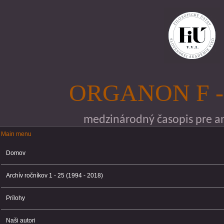
Skočiť na hlavný obsah
ORGANON F -
medzinárodný časopis pre ana
Main menu
Main menu
Domov
Archív ročníkov 1 - 25 (1994 - 2018)
Prílohy
Naši autori