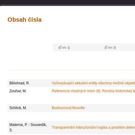
Obsah čísla
[
Číslo 1
]
[
Číslo 2
]
Bělohrad, R.
Vyčerpávající aktuální entity všechny možné objek
Zouhar, M.
Referencia vlastných mien (II): Revízia historickej t
Schlick, M.
Budoucnost filosofie
Materna, P. - Sousedík,
Transparentní intenzionální logika a problém dete
S.