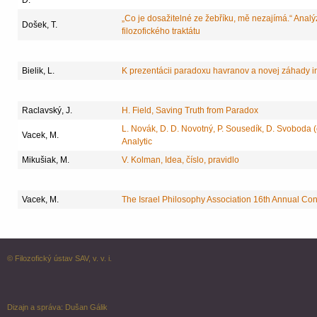
„Co je dosažitelné ze žebříku, mě nezajímá.“ Analýz
Došek, T.
filozofického traktátu
Bielik, L.
K prezentácii paradoxu havranov a novej záhady 
Raclavský, J.
H. Field, Saving Truth from Paradox
L. Novák, D. D. Novotný, P. Sousedík, D. Svoboda (e
Vacek, M.
Analytic
Mikušiak, M.
V. Kolman, Idea, číslo, pravidlo
Vacek, M.
The Israel Philosophy Association 16th Annual Co
© Filozofický ústav SAV, v. v. i.
Dizajn a správa:
Dušan Gálik