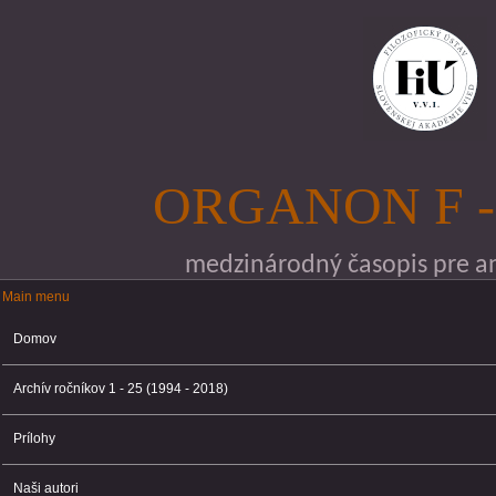
Skočiť na hlavný obsah
ORGANON F -
medzinárodný časopis pre ana
Main menu
Main menu
Domov
Archív ročníkov 1 - 25 (1994 - 2018)
Prílohy
Naši autori