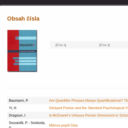
Obsah čísla
[
Číslo 1
]
[
Číslo 2
]
Baumann, P.
Are Quantifier Phrases Always Quantificational? Th
Yi, H.
Delayed Fission and the Standard Psychological Vi
Dragoun, I.
Is McDowell’s Virtuous Person Omniscient or Schi
Sousedík, P. - Svoboda,
Millovo pojetí čísla
D.