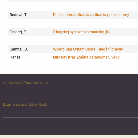
Sedová, T.
Postmoderná situácia a situácia postmoderny
Cmorej, P.
Z logickej syntaxe a sémantiky (IV)
Kamhal, D.
Willard Van Ornam Quine: Hledání pravdy
Hanzel, I.
Miroslav Král: Změna paradigmatu vědy
© Filozofický ústav SAV, v. v. i.
Dizajn a správa:
Dušan Gálik