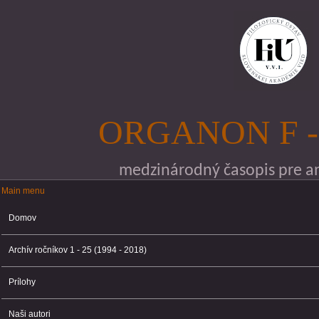
Skočiť na hlavný obsah
ORGANON F -
medzinárodný časopis pre ana
Main menu
Main menu
Domov
Archív ročníkov 1 - 25 (1994 - 2018)
Prílohy
Naši autori