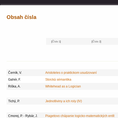
Obsah čísla
[
Číslo 1
]
[
Číslo 2
]
Černík, V.
Aristoteles o praktickom usudzovaní
Gahér, F.
Stoická sémantika
Riška, A.
Whitehead as a Logician
Tichý, P.
Jednotliviny a ich roly (IV)
Cmorej, P. - Rybár, J.
Piagetovo chápanie logicko-matematických entít