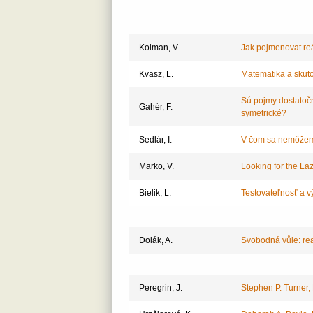
Kolman, V.
Jak pojmenovat reá
Kvasz, L.
Matematika a skut
Sú pojmy dostatoč
Gahér, F.
symetrické?
Sedlár, I.
V čom sa nemôžem
Marko, V.
Looking for the L
Bielik, L.
Testovateľnosť a v
Dolák, A.
Svobodná vůle: rea
Peregrin, J.
Stephen P. Turner,