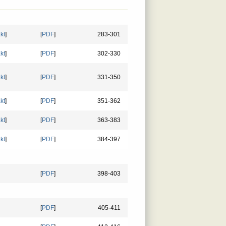
kt
]
[
PDF
]
283-301
kt
]
[
PDF
]
302-330
kt
]
[
PDF
]
331-350
kt
]
[
PDF
]
351-362
kt
]
[
PDF
]
363-383
kt
]
[
PDF
]
384-397
[
PDF
]
398-403
[
PDF
]
405-411