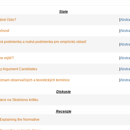
State
lné číslo?
[
Abstra
očnosť
[
Abstra
ná podmienka a nutná podmienka pre empirickú oblasť
[
Abstra
e mýliť?
[
Abstra
azy Argument Candidates
[
Abstra
ýznam observačných a teoretických termínov
[
Abstra
Diskusie
kce na Stodolovu kritiku
Recenzie
 Explaining the Normative