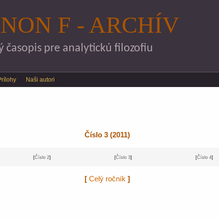
Skočiť na hlavný obsah
NON F - ARCHÍV
časopis pre analytickú filozofiu
Prílohy
Naši autori
Číslo 3 (2011)
[
Číslo 2
]
[
Číslo 3
]
[
Číslo 4
]
[
Celý ročník
]