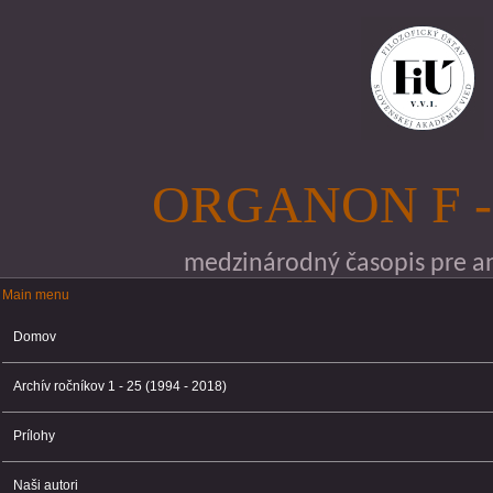
Skočiť na hlavný obsah
ORGANON F -
medzinárodný časopis pre ana
Main menu
Main menu
Domov
Archív ročníkov 1 - 25 (1994 - 2018)
Prílohy
Naši autori