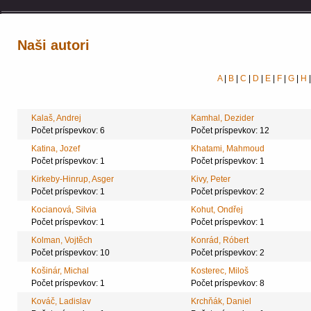
Naši autori
A
|
B
|
C
|
D
|
E
|
F
|
G
|
H
Kalaš, Andrej
Kamhal, Dezider
Počet príspevkov: 6
Počet príspevkov: 12
Katina, Jozef
Khatami, Mahmoud
Počet príspevkov: 1
Počet príspevkov: 1
Kirkeby-Hinrup, Asger
Kivy, Peter
Počet príspevkov: 1
Počet príspevkov: 2
Kocianová, Silvia
Kohut, Ondřej
Počet príspevkov: 1
Počet príspevkov: 1
Kolman, Vojtěch
Konrád, Róbert
Počet príspevkov: 10
Počet príspevkov: 2
Košinár, Michal
Kosterec, Miloš
Počet príspevkov: 1
Počet príspevkov: 8
Kováč, Ladislav
Krchňák, Daniel