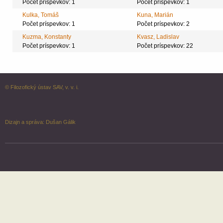
Počet príspevkov: 1
Počet príspevkov: 1
Kulka, Tomáš
Kuna, Marián
Počet príspevkov: 1
Počet príspevkov: 2
Kuzma, Konstanty
Kvasz, Ladislav
Počet príspevkov: 1
Počet príspevkov: 22
© Filozofický ústav SAV, v. v. i.
Dizajn a správa:
Dušan Gálik