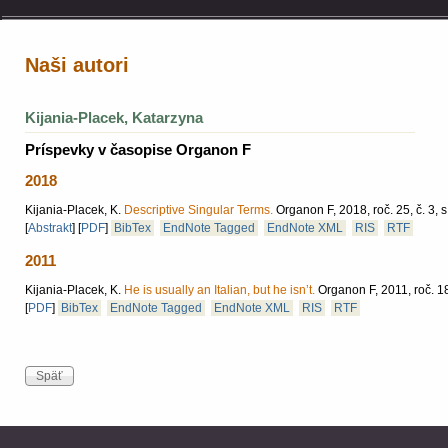
Naši autori
Kijania-Placek, Katarzyna
Príspevky v časopise Organon F
2018
Kijania-Placek, K.
Descriptive Singular Terms.
Organon F, 2018, roč. 25, č. 3, 
[
Abstrakt
]
[
PDF
]
BibTex
EndNote Tagged
EndNote XML
RIS
RTF
2011
Kijania-Placek, K.
He is usually an Italian, but he isn’t.
Organon F, 2011, roč. 18
[
PDF
]
BibTex
EndNote Tagged
EndNote XML
RIS
RTF