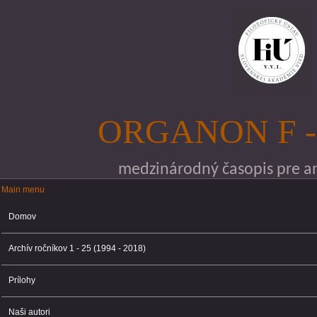
Skočiť na hlavný obsah
ORGANON F -
medzinárodný časopis pre ana
Main menu
Main menu
Domov
Archív ročníkov 1 - 25 (1994 - 2018)
Prílohy
Naši autori