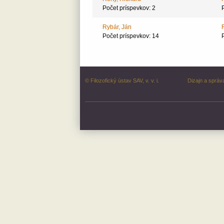
Počet príspevkov: 2
Rybár, Ján
Počet príspevkov: 14
© Filozofický ústav SAV, v. v. i.
Dizajn a správ