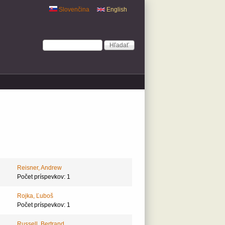
Slovenčina
English
Vyhľadávanie
Hľadať
Reisner, Andrew
Počet príspevkov: 1
Rojka, Ľuboš
Počet príspevkov: 1
Russell, Bertrand