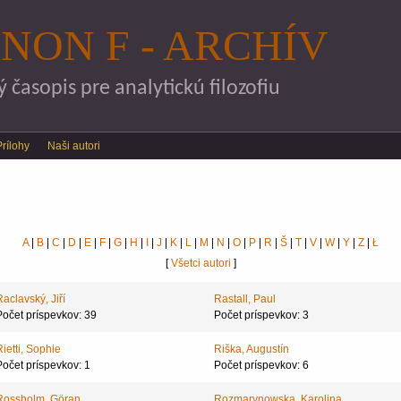
Skočiť na hlavný obsah
NON F - ARCHÍV
časopis pre analytickú filozofiu
Prílohy
Naši autori
A
|
B
|
C
|
D
|
E
|
F
|
G
|
H
|
I
|
J
|
K
|
L
|
M
|
N
|
O
|
P
|
R
|
Š
|
T
|
V
|
W
|
Y
|
Z
|
Ł
[
Všetci autori
]
Raclavský, Jiří
Rastall, Paul
Počet príspevkov: 39
Počet príspevkov: 3
Rietti, Sophie
Riška, Augustín
Počet príspevkov: 1
Počet príspevkov: 6
Rossholm, Göran
Rozmarynowska, Karolina