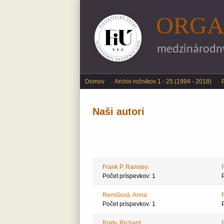
ORGA
medzinárodný 
Main menu
Domov
Archív ročníkov 1 - 25 (1994 - 2018)
Naši autori
Frank P. Ramsey
Počet príspevkov: 1
Remišová, Anna
Počet príspevkov: 1
Rorty, Richard