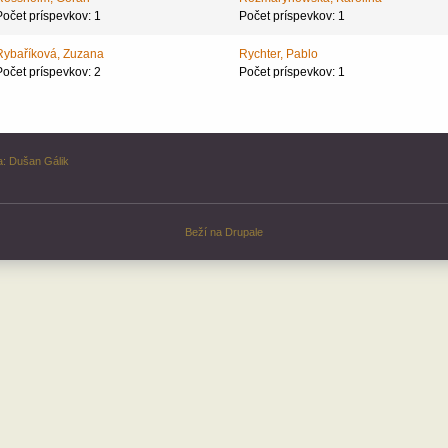
Počet príspevkov: 1
Počet príspevkov: 1
Rybaříková, Zuzana
Rychter, Pablo
Počet príspevkov: 2
Počet príspevkov: 1
a:
Dušan Gálik
Beží na
Drupale