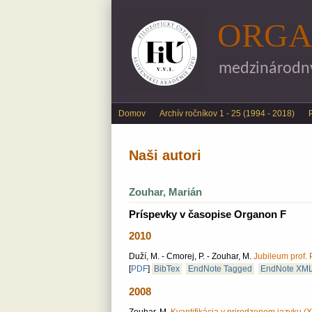
ORGA
medzinárodný 
Main menu
Domov
Archív ročníkov 1 - 25 (1994 - 2018)
Naši autori
Zouhar, Marián
Príspevky v časopise Organon F
2010
Duží, M. - Cmorej, P. - Zouhar, M.
Jubileum prof. 
[
PDF
]
BibTex
EndNote Tagged
EndNote XM
2008