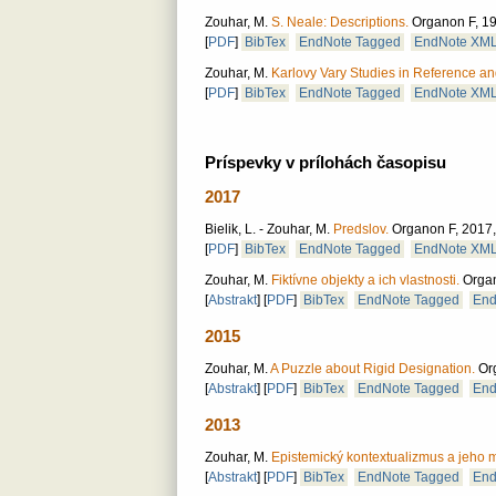
Zouhar, M.
S. Neale: Descriptions.
Organon F, 199
[
PDF
]
BibTex
EndNote Tagged
EndNote XM
Zouhar, M.
Karlovy Vary Studies in Reference a
[
PDF
]
BibTex
EndNote Tagged
EndNote XM
Príspevky v prílohách časopisu
2017
Bielik, L. - Zouhar, M.
Predslov.
Organon F, 2017, 
[
PDF
]
BibTex
EndNote Tagged
EndNote XM
Zouhar, M.
Fiktívne objekty a ich vlastnosti.
Organ
[
Abstrakt
]
[
PDF
]
BibTex
EndNote Tagged
End
2015
Zouhar, M.
A Puzzle about Rigid Designation.
Or
[
Abstrakt
]
[
PDF
]
BibTex
EndNote Tagged
End
2013
Zouhar, M.
Epistemický kontextualizmus a jeho mo
[
Abstrakt
]
[
PDF
]
BibTex
EndNote Tagged
End