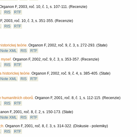
Organon F, 2003, roč. 10, č. 1, s. 107-111.
(Recenzie)
L
RIS
RTF
, 2003, roč. 10, č. 3, s. 351-355.
(Recenzie)
L
RIS
RTF
istorickej teórie.
Organon F, 2002, roč. 9, č. 3, s. 272-293.
(State)
Note XML
RIS
RTF
a myseľ.
Organon F, 2002, roč. 9, č. 3, s. 353-357.
(Recenzie)
L
RIS
RTF
 historickej teórie.
Organon F, 2002, roč. 9, č. 4, s. 385-405.
(State)
Note XML
RIS
RTF
y humanitních oborů.
Organon F, 2001, roč. 8, č. 1, s. 112-115.
(Recenzie)
L
RIS
RTF
anon F, 2001, roč. 8, č. 2, s. 150-173.
(State)
Note XML
RIS
RTF
ch.
Organon F, 2001, roč. 8, č. 3, s. 314-322.
(Diskusie - polemiky)
L
RIS
RTF