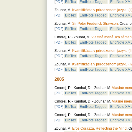
[
PDF
]
BibTex
EndNote Tagged
EndNote XM
Zouhar, M.
Kvantifikácia v prirodzenom jazyku (II)
[
PDF
]
BibTex
EndNote Tagged
EndNote XM
Zouhar, M.
Sir Peter Frederick Strawson.
Organon
[
PDF
]
BibTex
EndNote Tagged
EndNote XM
Cmorej, P. - Zouhar, M.
Vlastné mená, ich sémanti
[
PDF
]
BibTex
EndNote Tagged
EndNote XM
Zouhar, M.
Kvantifikácia v prirodzenom jazyku (III
[
PDF
]
BibTex
EndNote Tagged
EndNote XM
Zouhar, M.
Kvantifikácia v prirodzenom jazyku (IV
[
PDF
]
BibTex
EndNote Tagged
EndNote XM
2005
Cmorej, P. - Kamhal, D. - Zouhar, M.
Vlastné mená
[
PDF
]
BibTex
EndNote Tagged
EndNote XM
Cmorej, P. - Kamhal, D. - Zouhar, M.
Vlasné mená,
[
PDF
]
BibTex
EndNote Tagged
EndNote XM
Cmorej, P. - Kamhal, D. - Zouhar, M.
Vlastné mená
[
PDF
]
BibTex
EndNote Tagged
EndNote XM
Zouhar, M.
Eros Corazza, Reflecting the Mind.
Or