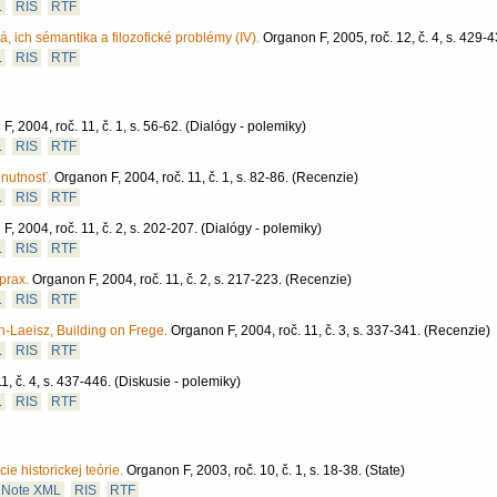
L
RIS
RTF
, ich sémantika a filozofické problémy (IV).
Organon F, 2005, roč. 12, č. 4, s. 429-4
L
RIS
RTF
, 2004, roč. 11, č. 1, s. 56-62.
(Dialógy - polemiky)
L
RIS
RTF
nutnosť.
Organon F, 2004, roč. 11, č. 1, s. 82-86.
(Recenzie)
L
RIS
RTF
F, 2004, roč. 11, č. 2, s. 202-207.
(Dialógy - polemiky)
L
RIS
RTF
prax.
Organon F, 2004, roč. 11, č. 2, s. 217-223.
(Recenzie)
L
RIS
RTF
-Laeisz, Building on Frege.
Organon F, 2004, roč. 11, č. 3, s. 337-341.
(Recenzie)
L
RIS
RTF
1, č. 4, s. 437-446.
(Diskusie - polemiky)
L
RIS
RTF
ie historickej teórie.
Organon F, 2003, roč. 10, č. 1, s. 18-38.
(State)
Note XML
RIS
RTF