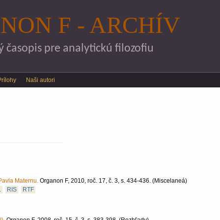
Skočiť na hlavný obsah
NON F - ARCHÍV
časopis pre analytickú filozofiu
Prílohy
Naši autori
Pavla Maternu.
Organon F, 2010, roč. 17, č. 3, s. 434-436.
(Miscelaneá)
L
RIS
RTF