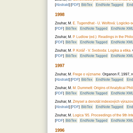
[
Abstrakt
]
[
PDF
]
BibTex
EndNote Tagged
End
1998
Zouhar, M.
E. Tugendhat - U. Wolfová: Logicko-
[
PDF
]
BibTex
EndNote Tagged
EndNote XM
Zouhar, M.
P. Ludlow (ed.): Readings in the Phi
[
PDF
]
BibTex
EndNote Tagged
EndNote XM
Zouhar, M.
P. Kolář - V. Svoboda: Logika a etika.
[
PDF
]
BibTex
EndNote Tagged
EndNote XM
1997
Zouhar, M.
Frege o význame.
Organon F, 1997, roč
[
Abstrakt
]
[
PDF
]
BibTex
EndNote Tagged
End
Zouhar, M.
M. Dummett: Origins of Analytical Phi
[
PDF
]
BibTex
EndNote Tagged
EndNote XM
Zouhar, M.
Zmysel a denotát indexových výrazov
[
Abstrakt
]
[
PDF
]
BibTex
EndNote Tagged
End
Zouhar, M.
Logica '95. Proceedings of the 9th I
[
PDF
]
BibTex
EndNote Tagged
EndNote XM
1996