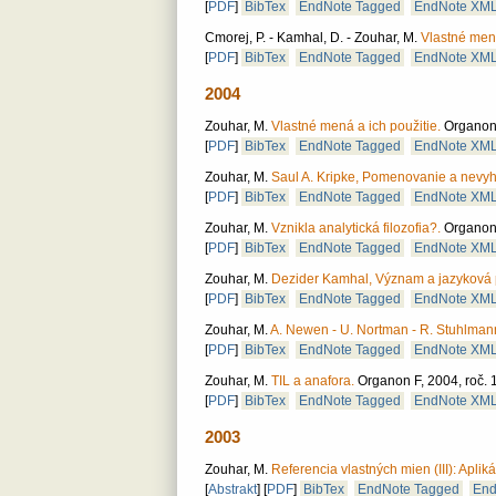
[
PDF
]
BibTex
EndNote Tagged
EndNote XM
Cmorej, P. - Kamhal, D. - Zouhar, M.
Vlastné mená
[
PDF
]
BibTex
EndNote Tagged
EndNote XM
2004
Zouhar, M.
Vlastné mená a ich použitie.
Organon F
[
PDF
]
BibTex
EndNote Tagged
EndNote XM
Zouhar, M.
Saul A. Kripke, Pomenovanie a nevyh
[
PDF
]
BibTex
EndNote Tagged
EndNote XM
Zouhar, M.
Vznikla analytická filozofia?.
Organon 
[
PDF
]
BibTex
EndNote Tagged
EndNote XM
Zouhar, M.
Dezider Kamhal, Význam a jazyková 
[
PDF
]
BibTex
EndNote Tagged
EndNote XM
Zouhar, M.
A. Newen - U. Nortman - R. Stuhlmann
[
PDF
]
BibTex
EndNote Tagged
EndNote XM
Zouhar, M.
TIL a anafora.
Organon F, 2004, roč. 1
[
PDF
]
BibTex
EndNote Tagged
EndNote XM
2003
Zouhar, M.
Referencia vlastných mien (III): Aplikác
[
Abstrakt
]
[
PDF
]
BibTex
EndNote Tagged
End