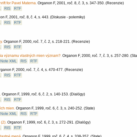
ift for Pavel Materna.
Organon F, 2001, roč. 8, č. 3, s. 347-350.
(Recenzie)
L
RIS
RTF
n F, 2001, roč. 8, č. 4, s. 443.
(Diskusie - polemiky)
L
RIS
RTF
y.
Organon F, 2000, roč. 7, č. 2, s. 218-221.
(Recenzie)
L
RIS
RTF
ória významu vlastných mien význam?.
Organon F, 2000, roč. 7, č. 3, s. 257-280.
(Sta
Note XML
RIS
RTF
ganon F, 2000, roč. 7, č. 4, s. 470-477.
(Recenzie)
L
RIS
RTF
.
Organon F, 1999, roč. 6, č. 2, s. 140-153.
(Dialógy)
L
RIS
RTF
ých mien.
Organon F, 1999, roč. 6, č. 3, s. 240-252.
(State)
Note XML
RIS
RTF
(2).
Organon F, 1999, roč. 6, č. 3, s. 272-291.
(Dialógy)
L
RIS
RTF
 vlastné mená.
Organon F, 1999, roč. 6, č. 4, s. 338-357.
(State)