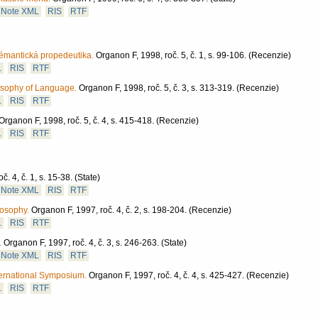
Note XML
RIS
RTF
sémantická propedeutika.
Organon F, 1998, roč. 5, č. 1, s. 99-106.
(Recenzie)
L
RIS
RTF
losophy of Language.
Organon F, 1998, roč. 5, č. 3, s. 313-319.
(Recenzie)
L
RIS
RTF
Organon F, 1998, roč. 5, č. 4, s. 415-418.
(Recenzie)
L
RIS
RTF
. 4, č. 1, s. 15-38.
(State)
Note XML
RIS
RTF
losophy.
Organon F, 1997, roč. 4, č. 2, s. 198-204.
(Recenzie)
L
RIS
RTF
.
Organon F, 1997, roč. 4, č. 3, s. 246-263.
(State)
Note XML
RIS
RTF
nternational Symposium.
Organon F, 1997, roč. 4, č. 4, s. 425-427.
(Recenzie)
L
RIS
RTF