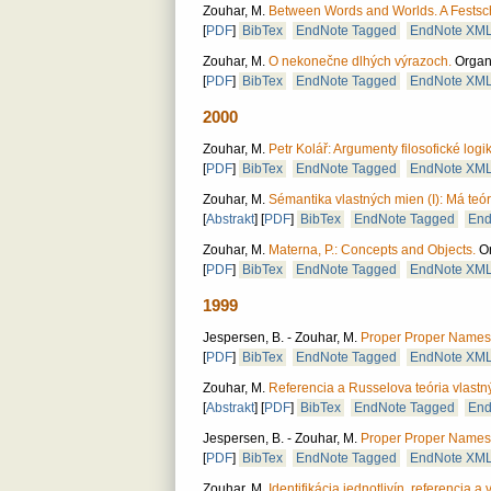
Zouhar, M.
Between Words and Worlds. A Festschr
[
PDF
]
BibTex
EndNote Tagged
EndNote XM
Zouhar, M.
O nekonečne dlhých výrazoch.
Organo
[
PDF
]
BibTex
EndNote Tagged
EndNote XM
2000
Zouhar, M.
Petr Kolář: Argumenty filosofické logik
[
PDF
]
BibTex
EndNote Tagged
EndNote XM
Zouhar, M.
Sémantika vlastných mien (I): Má te
[
Abstrakt
]
[
PDF
]
BibTex
EndNote Tagged
End
Zouhar, M.
Materna, P.: Concepts and Objects.
Or
[
PDF
]
BibTex
EndNote Tagged
EndNote XM
1999
Jespersen, B. - Zouhar, M.
Proper Proper Names
[
PDF
]
BibTex
EndNote Tagged
EndNote XM
Zouhar, M.
Referencia a Russelova teória vlastn
[
Abstrakt
]
[
PDF
]
BibTex
EndNote Tagged
End
Jespersen, B. - Zouhar, M.
Proper Proper Names 
[
PDF
]
BibTex
EndNote Tagged
EndNote XM
Zouhar, M.
Identifikácia jednotlivín, referencia a