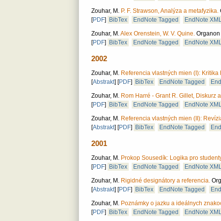
Zouhar, M.
P. F. Strawson, Analýza a metafyzika.
[
PDF
]
BibTex
EndNote Tagged
EndNote XM
Zouhar, M.
Alex Orenstein, W. V. Quine.
Organon F
[
PDF
]
BibTex
EndNote Tagged
EndNote XM
2002
Zouhar, M.
Referencia vlastných mien (I): Kritika h
[
Abstrakt
]
[
PDF
]
BibTex
EndNote Tagged
End
Zouhar, M.
Rom Harré - Grant R. Gillet, Diskurz 
[
PDF
]
BibTex
EndNote Tagged
EndNote XM
Zouhar, M.
Referencia vlastných mien (II): Revízia
[
Abstrakt
]
[
PDF
]
BibTex
EndNote Tagged
End
2001
Zouhar, M.
Prokop Sousedík: Logika pro student
[
PDF
]
BibTex
EndNote Tagged
EndNote XM
Zouhar, M.
Rigidné designátory a referencia.
Org
[
Abstrakt
]
[
PDF
]
BibTex
EndNote Tagged
End
Zouhar, M.
Poznámky o jazku a ideálnych znako
[
PDF
]
BibTex
EndNote Tagged
EndNote XM