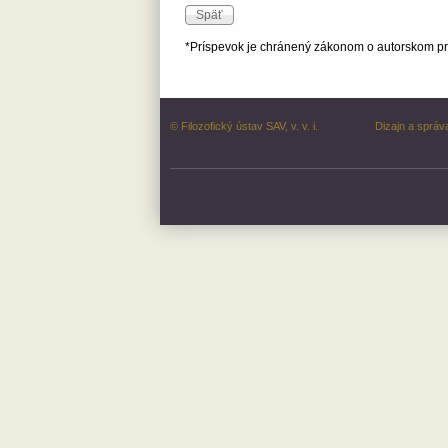
*Príspevok je chránený zákonom o autorskom prá
© Filozofický ústav SAV, v. v. i.
Dizajn a správ