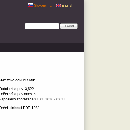
Slovenčina
English
Vyhľadávanie
Hľadať
Štatistika dokumentu:
Počet prístupov:
3,622
Počet prístupov dnes:
6
Naposledy zobrazené:
08.08.2026 - 03:21
Počet stiahnutí PDF: 1081