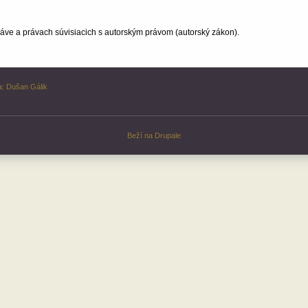
ve a právach súvisiacich s autorským právom (autorský zákon).
a:
Dušan Gálik
Beží na
Drupale