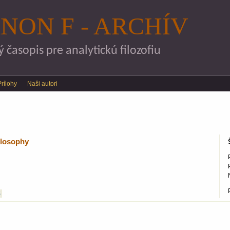
Skočiť na hlavný obsah
NON F - ARCHÍV
časopis pre analytickú filozofiu
Prílohy
Naši autori
ilosophy
S