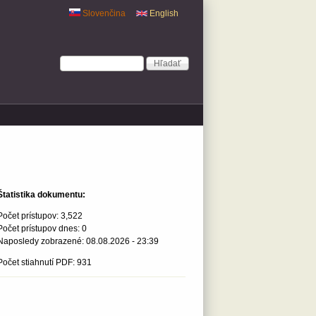
Slovenčina
English
Vyhľadávanie
Hľadať
Štatistika dokumentu:
Počet prístupov:
3,522
Počet prístupov dnes:
0
Naposledy zobrazené:
08.08.2026 - 23:39
Počet stiahnutí PDF: 931