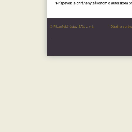
*Príspevok je chránený zákonom o autorskom prá
© Filozofický ústav SAV, v. v. i.
Dizajn a správ