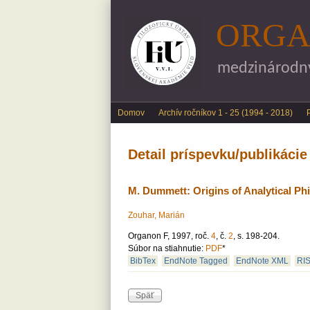
ORGA
medzinárodný 
Main menu
Domov
Archív ročníkov 1 - 25 (1994 - 2018)
Detail príspevku/publikácie
M. Dummett: Origins of Analytical Ph
Zouhar, Marián
Organon F, 1997, roč.
4
, č.
2
, s. 198-204.
Súbor na stiahnutie:
PDF
*
BibTex
EndNote Tagged
EndNote XML
RI