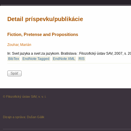
Detail príspevku/publikácie
Fiction, Pretense and Propositions
Zouhar, Marián
In: Svet jazyka a svet za jazykom. Bratislava : Filozofický ústav SAV, 2007, s
BibTex
EndNote Tagged
EndNote XML
RIS
© Filozofický ústav SAV, v. v. i.
Dizajn a správa:
Dušan Gálik