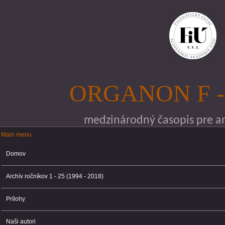
Skočiť na hlavný obsah
ORGANON F -
medzinárodný časopis pre ana
Main menu
Main menu
Domov
Archív ročníkov 1 - 25 (1994 - 2018)
Prílohy
Naši autori