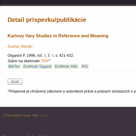
Detail príspevku/publikácie
Karlovy Vary Studies in Reference and Meaning
Zouhar, Marián
Organon F, 1996, roč.
3
, č.
4
, s. 421-432.
Súbor na stiahnutie:
PDF
*
BibTex
EndNote Tagged
EndNote XML
RIS
*Príspevok je chránený zákonom o autorskom práve a právach súvisiacich s a
© Filozofický ústav SAV, v. v. i.