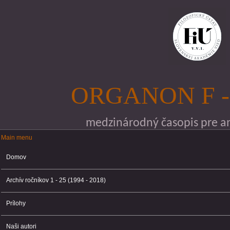
Skočiť na hlavný obsah
ORGANON F -
medzinárodný časopis pre ana
Main menu
Main menu
Domov
Archív ročníkov 1 - 25 (1994 - 2018)
Prílohy
Naši autori