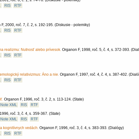
001, roč. 8, č. 1, s. 74-78.
(Diskusie - polemiky)
L
RIS
RTF
F, 2000, roč. 7, č. 2, s. 192-195.
(Diskusie - polemiky)
L
RIS
RTF
na realizmu: Nutnosť alebo prívesok.
Organon F, 1998, roč. 5, č. 4, s. 372-393.
(Dia
L
RIS
RTF
emologický relativizmus: Áno a nie.
Organon F, 1997, roč. 4, č. 4, s. 387-402.
(Dial
L
RIS
RTF
ť.
Organon F, 1996, roč. 3, č. 2, s. 113-124.
(State)
Note XML
RIS
RTF
996, roč. 3, č. 4, s. 359-367.
(State)
Note XML
RIS
RTF
e a kognitívnych vedách.
Organon F, 1996, roč. 3, č. 4, s. 383-393.
(Dialógy)
L
RIS
RTF