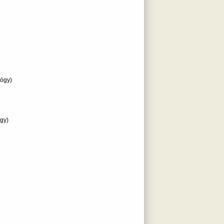
lógy)
ógy)