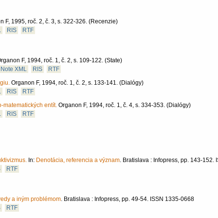
 F, 1995, roč. 2, č. 3, s. 322-326.
(Recenzie)
L
RIS
RTF
rganon F, 1994, roč. 1, č. 2, s. 109-122.
(State)
Note XML
RIS
RTF
giu.
Organon F, 1994, roč. 1, č. 2, s. 133-141.
(Dialógy)
L
RIS
RTF
-matematických entít.
Organon F, 1994, roč. 1, č. 4, s. 334-353.
(Dialógy)
L
RIS
RTF
uktivizmus.
In:
Denotácia, referencia a význam
.
Bratislava :
Infopress,
pp. 143-152.
S
RTF
, vedy a iným problémom
.
Bratislava :
Infopress,
pp. 49-54.
ISSN 1335-0668
S
RTF