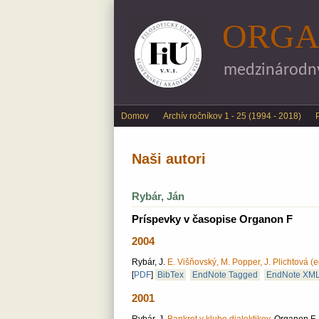
ORGA
medzinárodný 
Main menu
Domov
Archív ročníkov 1 - 25 (1994 - 2018)
Naši autori
Rybár, Ján
Príspevky v časopise Organon F
2004
Rybár, J.
E. Višňovský, M. Popper, J. Plichtová (e
[
PDF
]
BibTex
EndNote Tagged
EndNote XM
2001