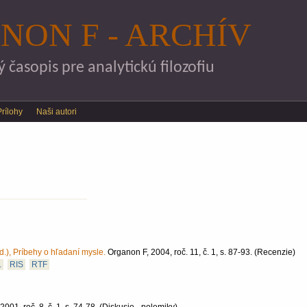
Skočiť na hlavný obsah
NON F - ARCHÍV
časopis pre analytickú filozofiu
Prílohy
Naši autori
d.), Príbehy o hľadaní mysle.
Organon F, 2004, roč. 11, č. 1, s. 87-93.
(Recenzie)
L
RIS
RTF