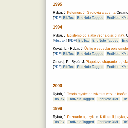
1995
Rybár, J.
Kelemen, J.: Strojovia a agenty.
Organon
[
PDF
]
BibTex
EndNote Tagged
EndNote XM
1994
Rybár, J.
Epistemológia ako vedná disciplína?.
O
[
Abstrakt
]
[
PDF
]
BibTex
EndNote Tagged
End
Kováč, L. - Rybár, J.
Úsilie o vedeckú epistemoló
[
PDF
]
BibTex
EndNote Tagged
EndNote XM
Cmorej, P. - Rybár, J.
Piagetovo chápanie logicko
[
PDF
]
BibTex
EndNote Tagged
EndNote XM
2000
Rybár, J.
Teória mysle: nativizmus verzus konštr
BibTex
EndNote Tagged
EndNote XML
RI
1998
Rybár, J.
Poznanie a jazyk.
In:
K filozofii jazyka
BibTex
EndNote Tagged
EndNote XML
RI