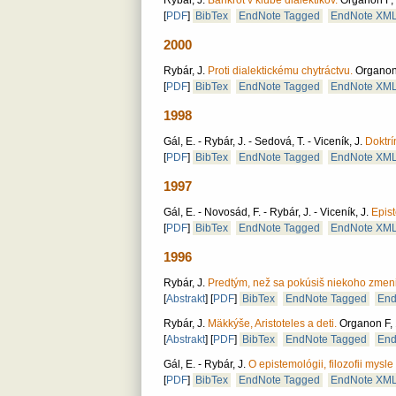
Rybár, J.
Bankrot v klube dialektikov.
Organon F, 2
[
PDF
]
BibTex
EndNote Tagged
EndNote XM
2000
Rybár, J.
Proti dialektickému chytráctvu.
Organon 
[
PDF
]
BibTex
EndNote Tagged
EndNote XM
1998
Gál, E. - Rybár, J. - Sedová, T. - Viceník, J.
Doktrí
[
PDF
]
BibTex
EndNote Tagged
EndNote XM
1997
Gál, E. - Novosád, F. - Rybár, J. - Viceník, J.
Epist
[
PDF
]
BibTex
EndNote Tagged
EndNote XM
1996
Rybár, J.
Predtým, než sa pokúsiš niekoho zmeni
[
Abstrakt
]
[
PDF
]
BibTex
EndNote Tagged
End
Rybár, J.
Mäkkýše, Aristoteles a deti.
Organon F, 1
[
Abstrakt
]
[
PDF
]
BibTex
EndNote Tagged
End
Gál, E. - Rybár, J.
O epistemológii, filozofii mysl
[
PDF
]
BibTex
EndNote Tagged
EndNote XM