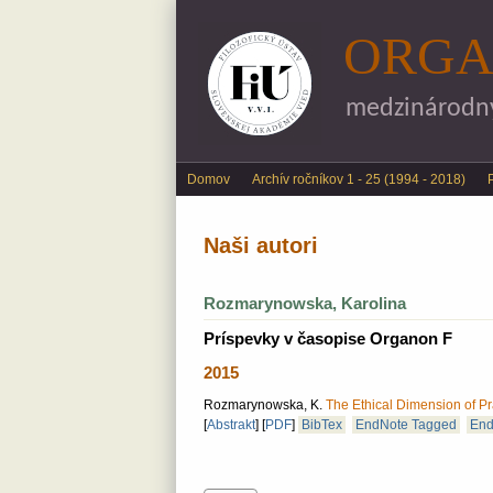
ORGA
medzinárodný 
Main menu
Domov
Archív ročníkov 1 - 25 (1994 - 2018)
Naši autori
Rozmarynowska, Karolina
Príspevky v časopise Organon F
2015
Rozmarynowska, K.
The Ethical Dimension of Pr
[
Abstrakt
]
[
PDF
]
BibTex
EndNote Tagged
End