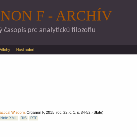
Skočiť na hlavný obsah
NON F - ARCHÍV
časopis pre analytickú filozofiu
Prílohy
Naši autori
actical Wisdom.
Organon F, 2015, roč. 22, č. 1, s. 34-52.
(State)
Note XML
RIS
RTF