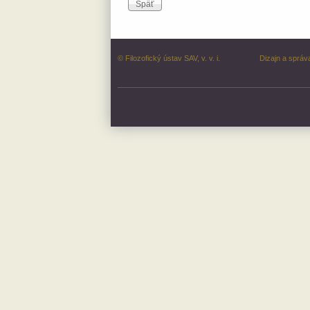
© Filozofický ústav SAV, v. v. i.
Dizajn a správ