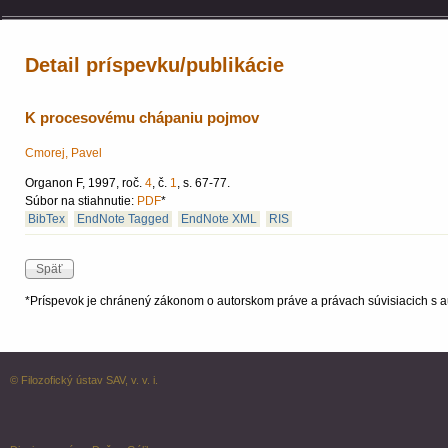
Detail príspevku/publikácie
K procesovému chápaniu pojmov
Cmorej, Pavel
Organon F, 1997, roč.
4
, č.
1
, s. 67-77.
Súbor na stiahnutie:
PDF
*
BibTex
EndNote Tagged
EndNote XML
RIS
*Príspevok je chránený zákonom o autorskom práve a právach súvisiacich s a
© Filozofický ústav SAV, v. v. i.