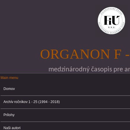
Skočiť na hlavný obsah
ORGANON F -
medzinárodný časopis pre ana
Main menu
Main menu
Domov
Archív ročníkov 1 - 25 (1994 - 2018)
Prílohy
Naši autori