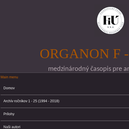
Skočiť na hlavný obsah
ORGANON F -
medzinárodný časopis pre ana
Main menu
Main menu
Domov
Archív ročníkov 1 - 25 (1994 - 2018)
Prílohy
Naši autori