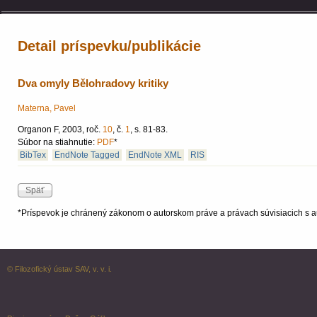
Detail príspevku/publikácie
Dva omyly Bělohradovy kritiky
Materna, Pavel
Organon F, 2003, roč.
10
, č.
1
, s. 81-83.
Súbor na stiahnutie:
PDF
*
BibTex
EndNote Tagged
EndNote XML
RIS
*Príspevok je chránený zákonom o autorskom práve a právach súvisiacich s a
© Filozofický ústav SAV, v. v. i.