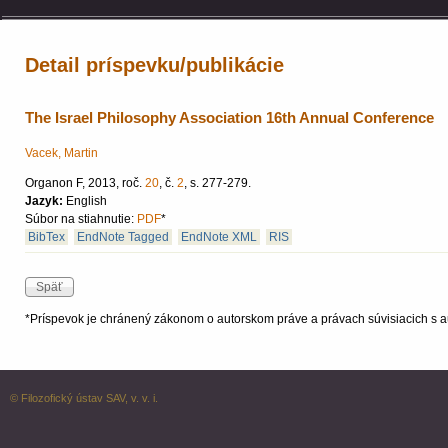
Detail príspevku/publikácie
The Israel Philosophy Association 16th Annual Conference
Vacek, Martin
Organon F, 2013, roč.
20
, č.
2
, s. 277-279.
Jazyk:
English
Súbor na stiahnutie:
PDF
*
BibTex
EndNote Tagged
EndNote XML
RIS
*Príspevok je chránený zákonom o autorskom práve a právach súvisiacich s a
© Filozofický ústav SAV, v. v. i.