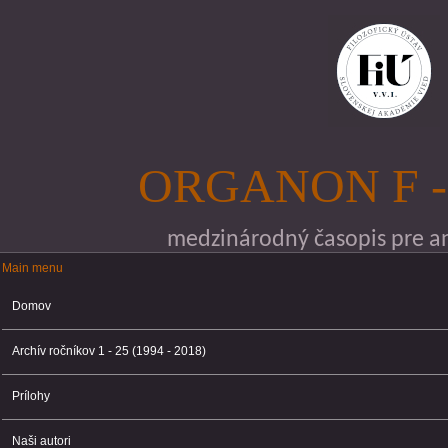
Skočiť na hlavný obsah
ORGANON F -
medzinárodný časopis pre ana
Main menu
Main menu
Domov
Archív ročníkov 1 - 25 (1994 - 2018)
Prílohy
Naši autori