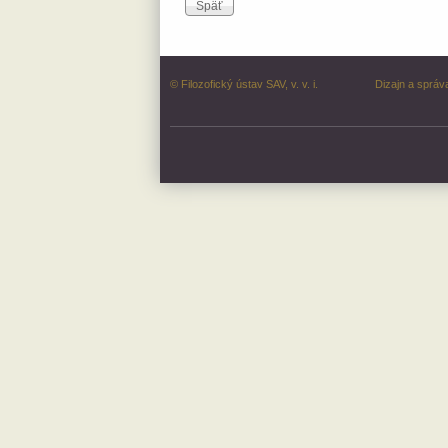
© Filozofický ústav SAV, v. v. i.
Dizajn a správ