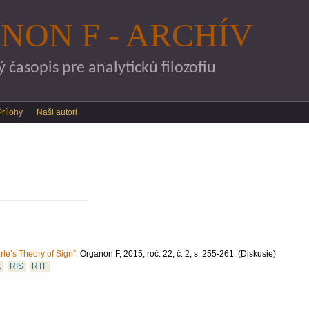
Skočiť na hlavný obsah
NON F - ARCHÍV
časopis pre analytickú filozofiu
Prílohy
Naši autori
le’s Theory of Sign”.
Organon F, 2015, roč. 22, č. 2, s. 255-261.
(Diskusie)
L
RIS
RTF