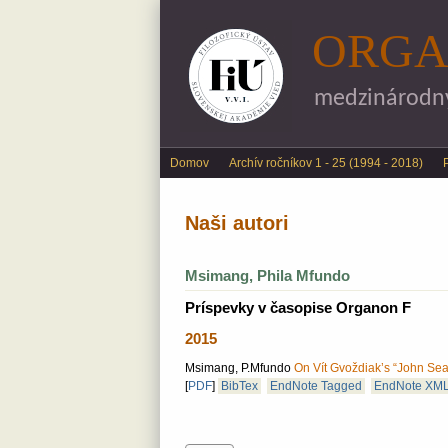
ORGA
medzinárodný 
Main menu
Domov
Archív ročníkov 1 - 25 (1994 - 2018)
Naši autori
Msimang, Phila Mfundo
Príspevky v časopise Organon F
2015
Msimang, P.Mfundo
On Vít Gvoždiak’s “John Sear
[
PDF
]
BibTex
EndNote Tagged
EndNote XM