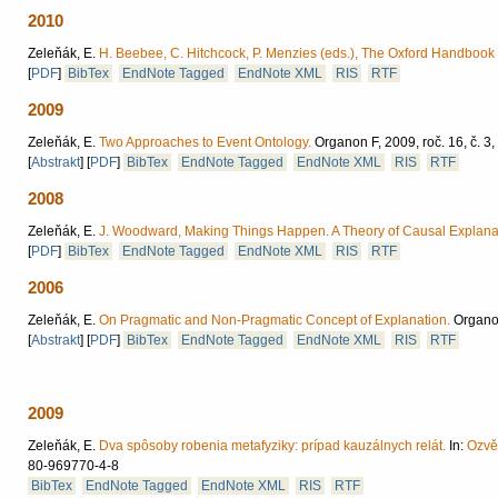
2010
Zeleňák, E.
H. Beebee, C. Hitchcock, P. Menzies (eds.), The Oxford Handbook 
[
PDF
]
BibTex
EndNote Tagged
EndNote XML
RIS
RTF
2009
Zeleňák, E.
Two Approaches to Event Ontology.
Organon F, 2009, roč. 16, č. 3,
[
Abstrakt
]
[
PDF
]
BibTex
EndNote Tagged
EndNote XML
RIS
RTF
2008
Zeleňák, E.
J. Woodward, Making Things Happen. A Theory of Causal Explana
[
PDF
]
BibTex
EndNote Tagged
EndNote XML
RIS
RTF
2006
Zeleňák, E.
On Pragmatic and Non-Pragmatic Concept of Explanation.
Organon
[
Abstrakt
]
[
PDF
]
BibTex
EndNote Tagged
EndNote XML
RIS
RTF
2009
Zeleňák, E.
Dva spôsoby robenia metafyziky: prípad kauzálnych relát.
In:
Ozvěn
80-969770-4-8
BibTex
EndNote Tagged
EndNote XML
RIS
RTF