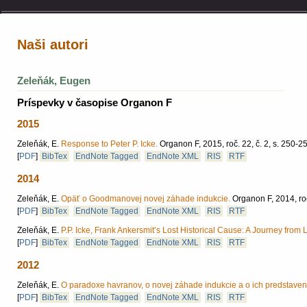
Naši autori
Zeleňák, Eugen
Príspevky v časopise Organon F
2015
Zeleňák, E.
Response to Peter P. Icke.
Organon F, 2015, roč. 22, č. 2, s. 250-2
[
PDF
]
BibTex
EndNote Tagged
EndNote XML
RIS
RTF
2014
Zeleňák, E.
Opäť o Goodmanovej novej záhade indukcie.
Organon F, 2014, roč
[
PDF
]
BibTex
EndNote Tagged
EndNote XML
RIS
RTF
Zeleňák, E.
P.P. Icke, Frank Ankersmit’s Lost Historical Cause: A Journey fro
[
PDF
]
BibTex
EndNote Tagged
EndNote XML
RIS
RTF
2012
Zeleňák, E.
O paradoxe havranov, o novej záhade indukcie a o ich predstaven
[
PDF
]
BibTex
EndNote Tagged
EndNote XML
RIS
RTF