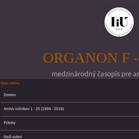
Skočiť na hlavný obsah
ORGANON F -
medzinárodný časopis pre ana
Main menu
Main menu
Domov
Archív ročníkov 1 - 25 (1994 - 2018)
Prílohy
Naši autori