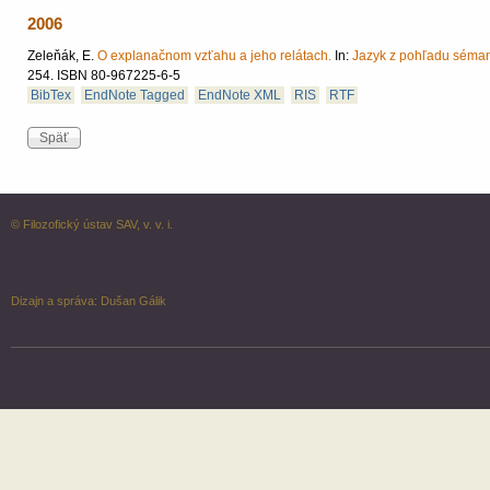
2006
Zeleňák, E.
O explanačnom vzťahu a jeho relátach.
In:
Jazyk z pohľadu sémanti
254.
ISBN 80-967225-6-5
BibTex
EndNote Tagged
EndNote XML
RIS
RTF
© Filozofický ústav SAV, v. v. i.
Dizajn a správa:
Dušan Gálik