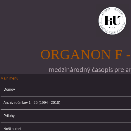
Skočiť na hlavný obsah
ORGANON F -
medzinárodný časopis pre ana
Main menu
Main menu
Domov
Archív ročníkov 1 - 25 (1994 - 2018)
Prílohy
Naši autori