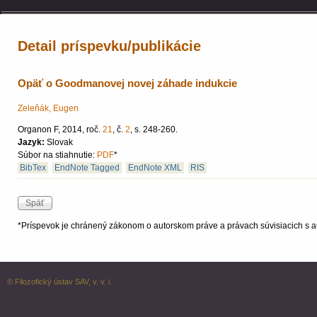
Detail príspevku/publikácie
Opäť o Goodmanovej novej záhade indukcie
Zeleňák, Eugen
Organon F, 2014, roč.
21
, č.
2
, s. 248-260.
Jazyk:
Slovak
Súbor na stiahnutie:
PDF
*
BibTex
EndNote Tagged
EndNote XML
RIS
*Príspevok je chránený zákonom o autorskom práve a právach súvisiacich s a
© Filozofický ústav SAV, v. v. i.