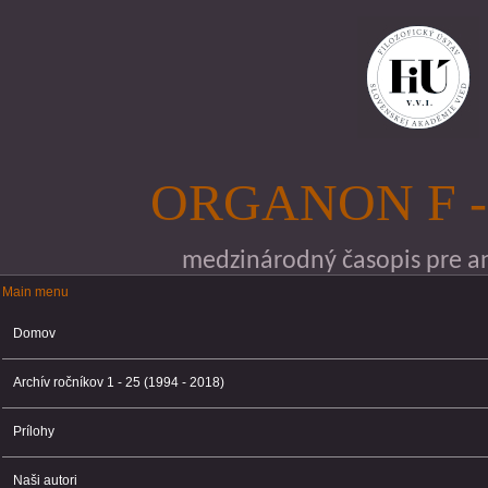
Skočiť na hlavný obsah
ORGANON F -
medzinárodný časopis pre ana
Main menu
Main menu
Domov
Archív ročníkov 1 - 25 (1994 - 2018)
Prílohy
Naši autori