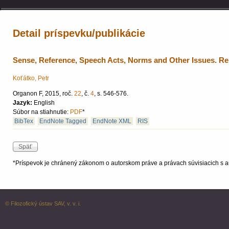
Detail príspevku/publikácie
Sense, Reference, Speech Acts, Norms and Other Issues. Rep
Koťátko, Petr
Organon F, 2015, roč.
22
, č.
4
, s. 546-576.
Jazyk:
English
Súbor na stiahnutie:
PDF
*
BibTex
EndNote Tagged
EndNote XML
RIS
*Príspevok je chránený zákonom o autorskom práve a právach súvisiacich s a
© Filozofický ústav SAV, v. v. i.