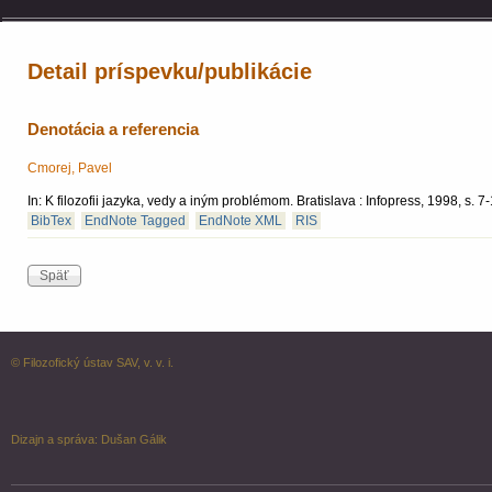
Detail príspevku/publikácie
Denotácia a referencia
Cmorej, Pavel
In: K filozofii jazyka, vedy a iným problémom. Bratislava : Infopress, 1998, s.
BibTex
EndNote Tagged
EndNote XML
RIS
© Filozofický ústav SAV, v. v. i.
Dizajn a správa:
Dušan Gálik