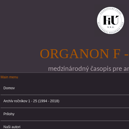
Skočiť na hlavný obsah
ORGANON F -
medzinárodný časopis pre ana
Main menu
Main menu
Domov
Archív ročníkov 1 - 25 (1994 - 2018)
Prílohy
Naši autori