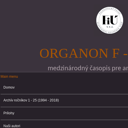
Skočiť na hlavný obsah
ORGANON F -
medzinárodný časopis pre ana
Main menu
Main menu
Domov
Archív ročníkov 1 - 25 (1994 - 2018)
Prílohy
Naši autori