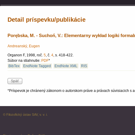
Detail príspevku/publikácie
Porębska, M. - Suchoń, V.: Elementarny wykład logiki form
Andreanský, Eugen
Organon F, 1998, roč.
5
, č.
4
, s. 418-422.
Súbor na stiahnutie:
PDF
*
BibTex
EndNote Tagged
EndNote XML
RIS
*Príspevok je chránený zákonom o autorskom práve a právach súvisiacich s a
© Filozofický ústav SAV, v. v. i.