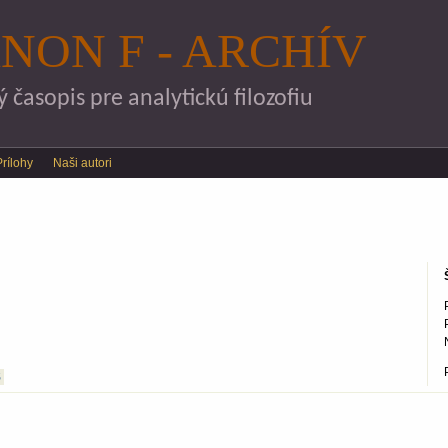
Skočiť na hlavný obsah
NON F - ARCHÍV
časopis pre analytickú filozofiu
Prílohy
Naši autori
S