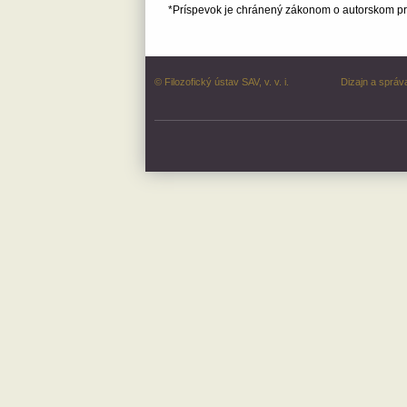
*Príspevok je chránený zákonom o autorskom prá
© Filozofický ústav SAV, v. v. i.
Dizajn a správ