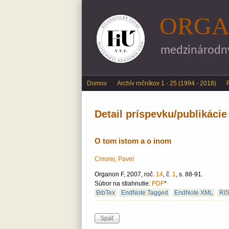
ORGA
medzinárodný 
Main menu
Domov
Archív ročníkov 1 - 25 (1994 - 2018)
Detail príspevku/publikácie
O tom istom a o inom
Cmorej, Pavel
Organon F, 2007, roč.
14
, č.
1
, s. 88-91.
Súbor na stiahnutie:
PDF
*
BibTex
EndNote Tagged
EndNote XML
RI