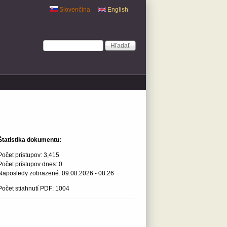
Slovenčina
English
Vyhľadávanie
Hľadať
Štatistika dokumentu:
Počet prístupov:
3,415
Počet prístupov dnes:
0
Naposledy zobrazené:
09.08.2026 - 08:26
Počet stiahnutí PDF: 1004