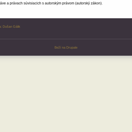
ve a právach súvisiacich s autorským právom (autorský zákon).
a:
Dušan Gálik
Beží na
Drupale