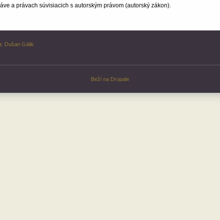
ve a právach súvisiacich s autorským právom (autorský zákon).
a:
Dušan Gálik
Beží na
Drupale