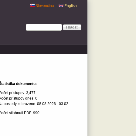
Slovenčina
English
Vyhľadávanie
Hľadať
Štatistika dokumentu:
Počet prístupov:
3,477
Počet prístupov dnes:
0
Naposledy zobrazené:
08.08.2026 - 03:02
Počet stiahnutí PDF: 990