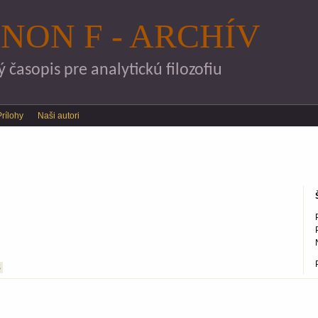
Skočiť na hlavný obsah
NON F - ARCHÍV
časopis pre analytickú filozofiu
Prílohy
Naši autori
S