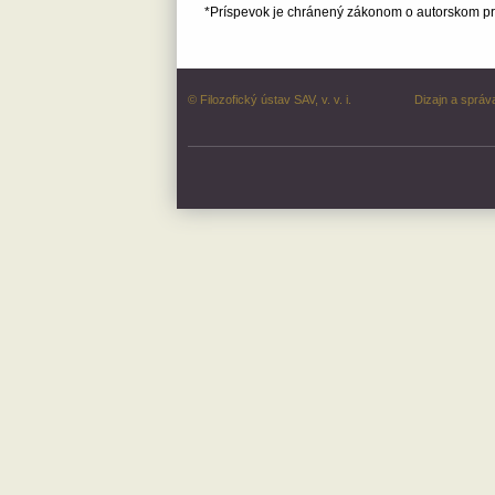
*Príspevok je chránený zákonom o autorskom prá
© Filozofický ústav SAV, v. v. i.
Dizajn a správ