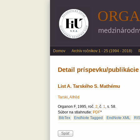
ORGA
medzinárodný 
Main menu
Domov
Archív ročníkov 1 - 25 (1994 - 2018)
Detail príspevku/publikácie
List A. Tarského S. Mathému
Tarski, Alfréd
Organon F, 1995, roč.
2
, č.
1
, s. 58.
Súbor na stiahnutie:
PDF
*
BibTex
EndNote Tagged
EndNote XML
RI