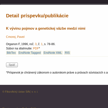
Detail príspevku/publikácie
K vývinu pojmov a genetickej väzbe medzi nimi
Cmorej, Pavel
Organon F, 1996, roč.
3
, č.
1
, s. 78-86.
Súbor na stiahnutie:
PDF
*
BibTex
EndNote Tagged
EndNote XML
RIS
*Príspevok je chránený zákonom o autorskom práve a právach súvisiacich s a
© Filozofický ústav SAV, v. v. i.