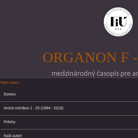
Skočiť na hlavný obsah
ORGANON F -
medzinárodný časopis pre ana
Main menu
Main menu
Domov
Archív ročníkov 1 - 25 (1994 - 2018)
Prílohy
Naši autori