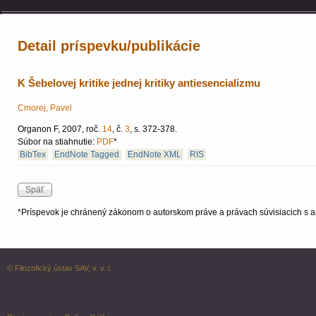
Detail príspevku/publikácie
K Šebelovej kritike jednej kritiky antiesencializmu
Cmorej, Pavel
Organon F, 2007, roč.
14
, č.
3
, s. 372-378.
Súbor na stiahnutie:
PDF
*
BibTex
EndNote Tagged
EndNote XML
RIS
*Príspevok je chránený zákonom o autorskom práve a právach súvisiacich s a
© Filozofický ústav SAV, v. v. i.