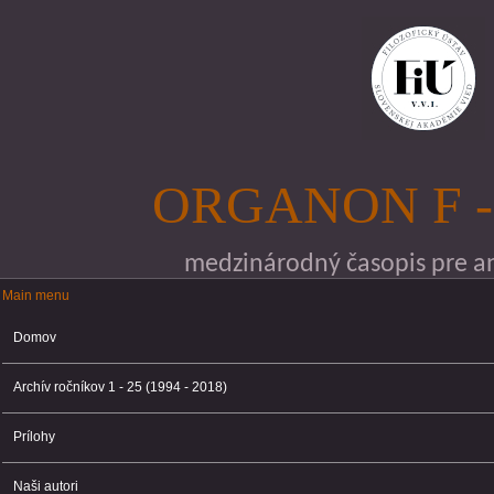
Skočiť na hlavný obsah
ORGANON F -
medzinárodný časopis pre ana
Main menu
Main menu
Domov
Archív ročníkov 1 - 25 (1994 - 2018)
Prílohy
Naši autori