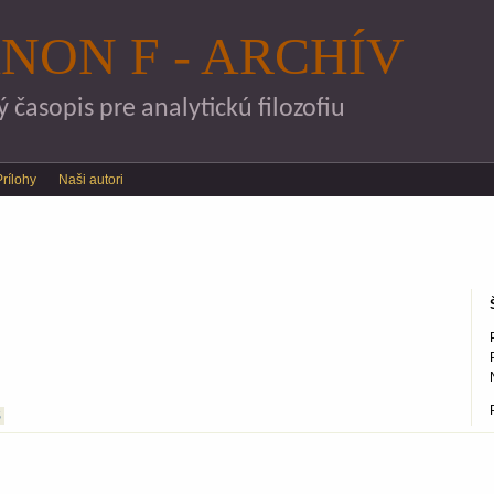
Skočiť na hlavný obsah
NON F - ARCHÍV
časopis pre analytickú filozofiu
Prílohy
Naši autori
S