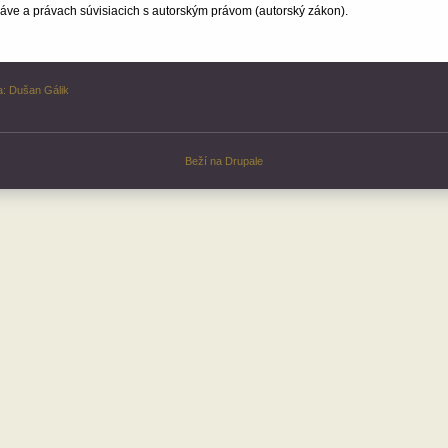
ve a právach súvisiacich s autorským právom (autorský zákon).
a:
Dušan Gálik
Beží na
Drupale