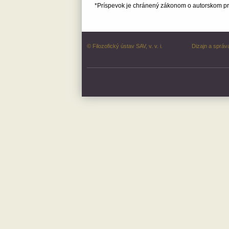
*Príspevok je chránený zákonom o autorskom prá
© Filozofický ústav SAV, v. v. i.
Dizajn a správ