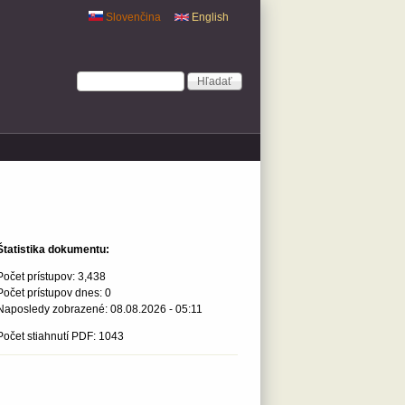
Slovenčina
English
Vyhľadávanie
Hľadať
Štatistika dokumentu:
Počet prístupov:
3,438
Počet prístupov dnes:
0
Naposledy zobrazené:
08.08.2026 - 05:11
Počet stiahnutí PDF: 1043