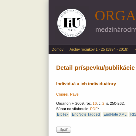
ORGA
medzinárodný 
Main menu
Domov
Archív ročníkov 1 - 25 (1994 - 2018)
Detail príspevku/publikácie
Indivíduá a ich individuátory
Cmorej, Pavel
Organon F, 2009, roč.
16
, č.
2
, s. 250-262.
Súbor na stiahnutie:
PDF
*
BibTex
EndNote Tagged
EndNote XML
RI