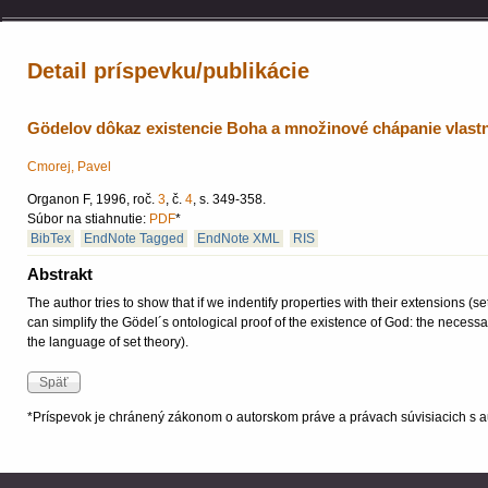
Detail príspevku/publikácie
Gödelov dôkaz existencie Boha a množinové chápanie vlastn
Cmorej, Pavel
Organon F, 1996, roč.
3
, č.
4
, s. 349-358.
Súbor na stiahnutie:
PDF
*
BibTex
EndNote Tagged
EndNote XML
RIS
Abstrakt
The author tries to show that if we indentify properties with their extensions (
can simplify the Gödel´s ontological proof of the existence of God: the necessar
the language of set theory).
*Príspevok je chránený zákonom o autorskom práve a právach súvisiacich s a