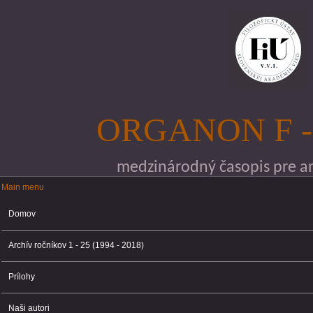
Skočiť na hlavný obsah
ORGANON F -
medzinárodný časopis pre ana
Main menu
Main menu
Domov
Archív ročníkov 1 - 25 (1994 - 2018)
Prílohy
Naši autori