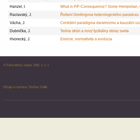
Hanzel, I.
What is P/F-Consequence? Some Hempelian,
Raclavský, J.
Řešení Grellingova heterologického paradoxu
Vácha, J.
Centrální paradigma darwinizmu a kauzální uz
Dubnička, J.
Teória strún a nový fyzikálny obraz sveta
Hvorecký, J.
Emócie, normativita a evolúcia
© Filozofický ústav SAV, v. v. i.
Dizajn a správa:
Dušan Gálik