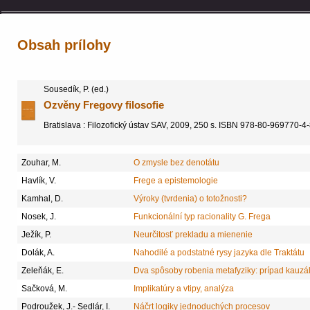
Obsah prílohy
Sousedík, P. (ed.)
Ozvěny Fregovy filosofie
Bratislava : Filozofický ústav SAV, 2009, 250 s. ISBN 978-80-969770-4
Zouhar, M.
O zmysle bez denotátu
Havlík, V.
Frege a epistemologie
Kamhal, D.
Výroky (tvrdenia) o totožnosti?
Nosek, J.
Funkcionální typ racionality G. Frega
Ježík, P.
Neurčitosť prekladu a mienenie
Dolák, A.
Nahodilé a podstatné rysy jazyka dle Traktátu
Zeleňák, E.
Dva spôsoby robenia metafyziky: prípad kauzál
Sačková, M.
Implikatúry a vtipy, analýza
Podroužek, J.- Sedlár, I.
Náčrt logiky jednoduchých procesov