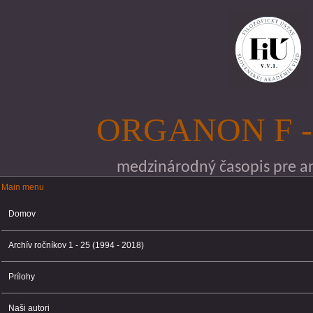
Skočiť na hlavný obsah
ORGANON F -
medzinárodný časopis pre ana
Main menu
Main menu
Domov
Archív ročníkov 1 - 25 (1994 - 2018)
Prílohy
Naši autori