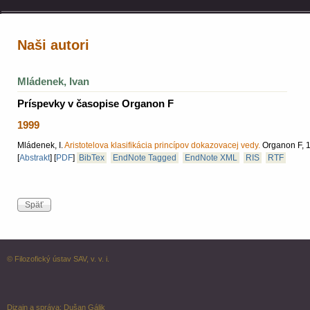
Naši autori
Mládenek, Ivan
Príspevky v časopise Organon F
1999
Mládenek, I.
Aristotelova klasifikácia princípov dokazovacej vedy.
Organon F, 19
[
Abstrakt
]
[
PDF
]
BibTex
EndNote Tagged
EndNote XML
RIS
RTF
© Filozofický ústav SAV, v. v. i.
Dizajn a správa:
Dušan Gálik