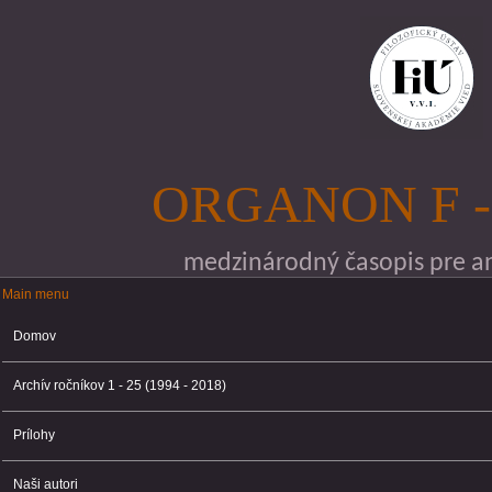
Skočiť na hlavný obsah
ORGANON F -
medzinárodný časopis pre ana
Main menu
Main menu
Domov
Archív ročníkov 1 - 25 (1994 - 2018)
Prílohy
Naši autori