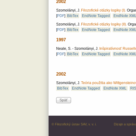
2002
Szomolányi, J.
Filozofické otázky logiky (I).
Organ
[
PDF
]
BibTex
EndNote Tagged
EndNote XM
Szomolányi, J.
Filozofické otázky logiky (II).
Organ
[
PDF
]
BibTex
EndNote Tagged
EndNote XM
1997
Neale, S. - Szomolányi, J.
Inšpiratívnosť Russello
[
PDF
]
BibTex
EndNote Tagged
EndNote XM
2002
Szomolányi, J.
Teória použitia ako Wittgenstein
BibTex
EndNote Tagged
EndNote XML
RI
© Filozofický ústav SAV, v. v. i.
Dizajn a správ