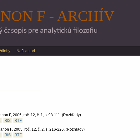
Skočiť na hlavný obsah
NON F - ARCHÍV
časopis pre analytickú filozofiu
Prílohy
Naši autori
non F, 2005, roč. 12, č. 1, s. 98-111.
(Rozhľady)
L
RIS
RTF
anon F, 2005, roč. 12, č. 2, s. 216-226.
(Rozhľady)
L
RIS
RTF