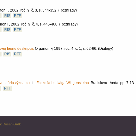
on F, 2002, roč. 9, č. 3, s. 344-352.
(Rozhľady)
L
RIS
RTF
on F, 2002, roč. 9, č. 4, s. 446-460.
(Rozhľady)
L
RIS
RTF
vej teórie deskripcií.
Organon F, 1997, roč. 4, č. 1, s. 62-66.
(Dialógy)
L
RIS
RTF
ova teória významu.
In:
Filozofia Ludwiga Wittgensteina
.
Bratislava :
Veda,
pp. 7-13.
S
RTF
a:
Dušan Gálik